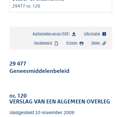
29477 nr. 120
Authentieke versie (PDF)
b
Informatie
e
Gerelateerd
Printen
Delen
s
t
a
n
29 477
d
Geneesmiddelenbeleid
s
g
r
o
o
nr. 120
t
VERSLAG VAN EEN ALGEMEEN OVERLEG
t
e
Vastgesteld 10 november 2009
: