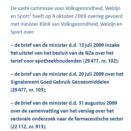
1
De vaste commissie voor Volksgezondheid, Welzijn
1
1
en Sport
heeft op 8 oktober 2009 overleg gevoerd
6
K
met minister Klink van Volksgezondheid, Welzijn en
b
Sport over:
– de brief van de minister d.d. 13 juli 2009 inzake
het uitstel van het besluit van de NZa over het
tarief voor apotheekhoudenden (29 477, nr. 102);
– de brief van de minister d.d. 20 juli 2009 over het
Signalement Goed Gebruik Geneesmiddelen
(29 477, nr. 103);
– de brief van de minister d.d. 31 augustus 2009
over de samenvatting van het verslag over het
sectorale onderzoek naar de farmaceutische sector
(22 112, nr. 913);