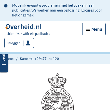
Ter
Mogelijk ervaart u problemen met het zoeken naar
informatie:
publicaties. We werken aan een oplossing. Excuses voor
het ongemak.
Menu
U
Publicaties
Officiële publicaties
bent
Inloggen
nu
hier:
Home
Kamerstuk 29477, nr. 120