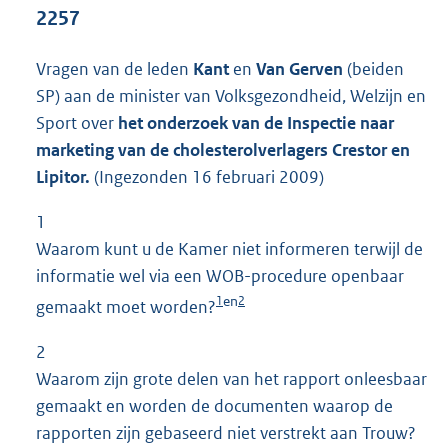
t
2257
t
e
Vragen van de leden
Kant
en
Van Gerven
(beiden
:
1
SP) aan de minister van Volksgezondheid, Welzijn en
7
Sport over
het onderzoek van de Inspectie naar
K
marketing van de cholesterolverlagers Crestor en
b
Lipitor.
(Ingezonden 16 februari 2009)
1
Waarom kunt u de Kamer niet informeren terwijl de
informatie wel via een WOB-procedure openbaar
1
2
en
gemaakt moet worden?
2
Waarom zijn grote delen van het rapport onleesbaar
gemaakt en worden de documenten waarop de
rapporten zijn gebaseerd niet verstrekt aan Trouw?