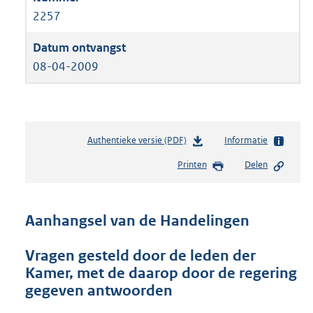
2257
08-04-2009
Authentieke versie (PDF)
b
Informatie
e
Printen
Delen
s
t
a
n
Aanhangsel van de Handelingen
d
s
Vragen gesteld door de leden der
g
Kamer, met de daarop door de regering
r
o
gegeven antwoorden
o