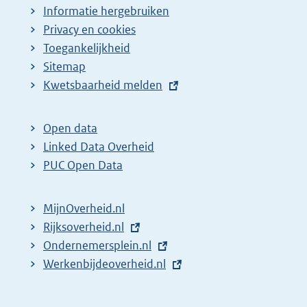
Informatie hergebruiken
Privacy en cookies
Toegankelijkheid
Sitemap
E
Kwetsbaarheid melden
x
t
Open data
e
Linked Data Overheid
r
PUC Open Data
n
e
MijnOverheid.nl
l
E
Rijksoverheid.nl
i
x
E
Ondernemersplein.nl
n
t
x
E
Werkenbijdeoverheid.nl
k
e
t
x
:
r
e
t