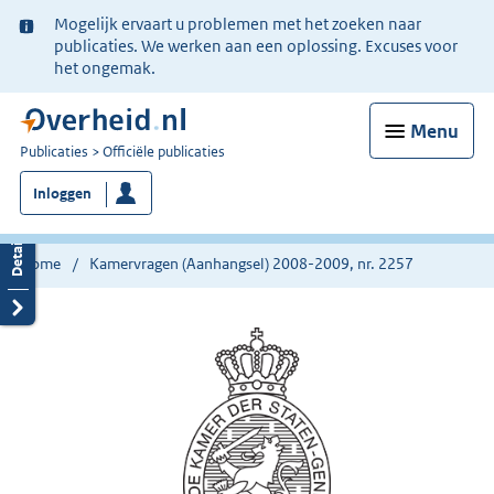
Ter
Mogelijk ervaart u problemen met het zoeken naar
informatie:
publicaties. We werken aan een oplossing. Excuses voor
het ongemak.
Menu
U
Publicaties
Officiële publicaties
bent
Inloggen
nu
hier:
Home
Kamervragen (Aanhangsel) 2008-2009, nr. 2257