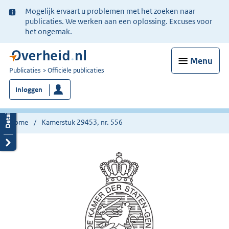
Ter
Mogelijk ervaart u problemen met het zoeken naar
informatie:
publicaties. We werken aan een oplossing. Excuses voor
het ongemak.
Menu
U
Publicaties
Officiële publicaties
bent
Inloggen
nu
hier:
Home
Kamerstuk 29453, nr. 556