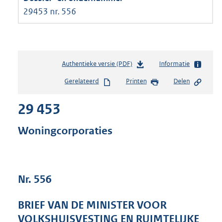
29453 nr. 556
Authentieke versie (PDF)
b
Informatie
e
Gerelateerd
Printen
Delen
s
t
29 453
a
n
d
Woningcorporaties
s
g
r
o
Nr. 556
o
t
t
BRIEF VAN DE MINISTER VOOR
e
VOLKSHUISVESTING EN RUIMTELIJKE
: