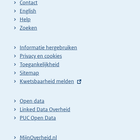
Contact
English
Help
Zoeken
Informatie hergebruiken
Privacy en cookies
Toegankelijkheid
Sitemap
E
Kwetsbaarheid melden
x
t
Open data
e
Linked Data Overheid
r
PUC Open Data
n
e
MijnOverheid.nl