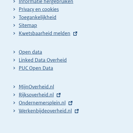
Informatie hergebruiken
Privacy en cookies
Toegankelijkheid
Sitemap
E
Kwetsbaarheid melden
x
t
Open data
e
Linked Data Overheid
r
PUC Open Data
n
e
MijnOverheid.nl
l
E
Rijksoverheid.nl
i
x
E
Ondernemersplein.nl
n
t
x
E
Werkenbijdeoverheid.nl
k
e
t
x
:
r
e
t