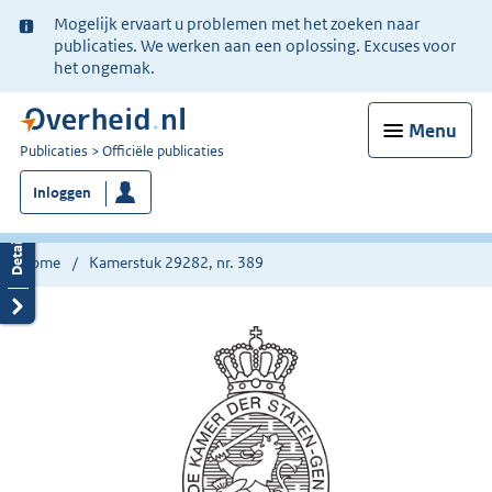
Ter
Mogelijk ervaart u problemen met het zoeken naar
informatie:
publicaties. We werken aan een oplossing. Excuses voor
het ongemak.
Menu
U
Publicaties
Officiële publicaties
bent
Inloggen
nu
hier:
Home
Kamerstuk 29282, nr. 389