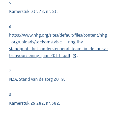
5
Kamerstuk
33 578, nr. 63
.
6
E
https://www.nhg.org/sites/default/files/content/nhg
x
_org/uploads/toekomstvisie_-_nhg-lhv-
t
standpunt._het_ondersteunend_team_in_de_huisar
e
tsenvoorziening_juni_2011_.pdf
.
r
n
7
e
NZA. Stand van de zorg 2019.
l
i
8
n
Kamerstuk
29 282, nr. 382
.
k
: