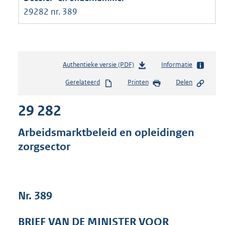
29282 nr. 389
Authentieke versie (PDF)
b
Informatie
e
Gerelateerd
Printen
Delen
s
t
29 282
a
n
d
Arbeidsmarktbeleid en opleidingen
s
zorgsector
g
r
o
o
t
Nr. 389
t
e
BRIEF VAN DE MINISTER VOOR
: