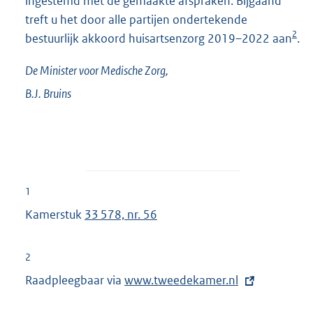
ingestemd met de gemaakte afspraken. Bijgaand
treft u het door alle partijen ondertekende
2
bestuurlijk akkoord huisartsenzorg 2019–2022 aan
.
De Minister voor Medische Zorg,
B.J.
Bruins
1
Kamerstuk
33 578, nr. 56
2
Raadpleegbaar via
E
www.tweedekamer.nl
x