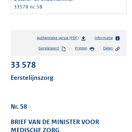
33578 nr. 58
Authentieke versie (PDF)
b
Informatie
e
Gerelateerd
Printen
Delen
s
t
33 578
a
n
d
Eerstelijnszorg
s
g
r
o
Nr. 58
o
t
t
BRIEF VAN DE MINISTER VOOR
e
MEDISCHE ZORG
: