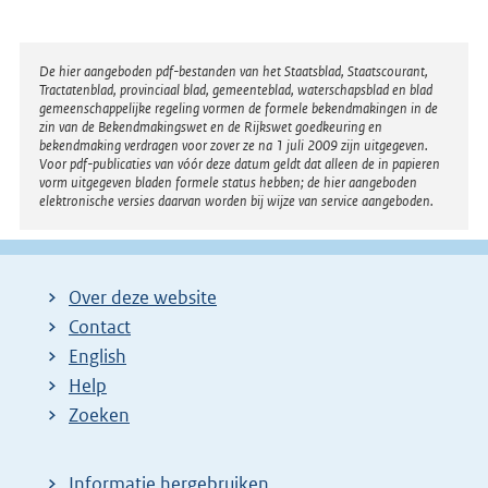
t
e
r
Disclaimer
De hier aangeboden pdf-bestanden van het Staatsblad, Staatscourant,
Tractatenblad, provinciaal blad, gemeenteblad, waterschapsblad en blad
n
gemeenschappelijke regeling vormen de formele bekendmakingen in de
e
zin van de Bekendmakingswet en de Rijkswet goedkeuring en
bekendmaking verdragen voor zover ze na 1 juli 2009 zijn uitgegeven.
l
Voor pdf-publicaties van vóór deze datum geldt dat alleen de in papieren
i
vorm uitgegeven bladen formele status hebben; de hier aangeboden
elektronische versies daarvan worden bij wijze van service aangeboden.
n
k
:
Over deze website
Contact
English
Help
Zoeken
Informatie hergebruiken