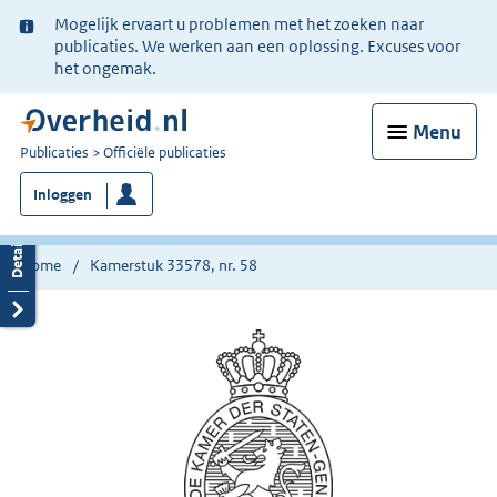
Ter
Mogelijk ervaart u problemen met het zoeken naar
informatie:
publicaties. We werken aan een oplossing. Excuses voor
het ongemak.
Menu
U
Publicaties
Officiële publicaties
bent
Inloggen
nu
hier:
Home
Kamerstuk 33578, nr. 58