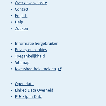
Over deze website
Contact
English
Help
Zoeken
Informatie hergebruiken
Privacy en cookies
Toegankelijkheid
Sitemap
E
Kwetsbaarheid melden
x
t
Open data
e
Linked Data Overheid
r
PUC Open Data
n