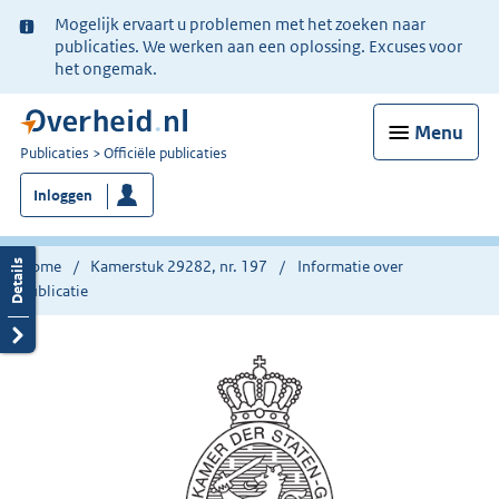
Ter
Mogelijk ervaart u problemen met het zoeken naar
informatie:
publicaties. We werken aan een oplossing. Excuses voor
het ongemak.
Menu
U
Publicaties
Officiële publicaties
bent
Inloggen
nu
hier:
Home
Kamerstuk 29282, nr. 197
Informatie over
publicatie