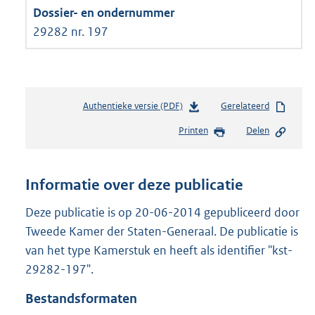
29282 nr. 197
Authentieke versie (PDF)
b
Gerelateerd
e
Printen
Delen
s
t
a
n
Informatie over deze publicatie
d
s
Deze publicatie is op 20-06-2014 gepubliceerd door
g
Tweede Kamer der Staten-Generaal. De publicatie is
r
van het type Kamerstuk en heeft als identifier "kst-
o
29282-197".
o
t
Bestandsformaten
t
e