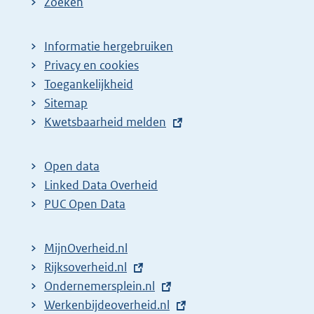
Zoeken
Informatie hergebruiken
Privacy en cookies
Toegankelijkheid
Sitemap
E
Kwetsbaarheid melden
x
t
Open data
e
Linked Data Overheid
r
PUC Open Data
n
e
MijnOverheid.nl
l
E
Rijksoverheid.nl
i
x
E
Ondernemersplein.nl
n
t
x
E
Werkenbijdeoverheid.nl
k