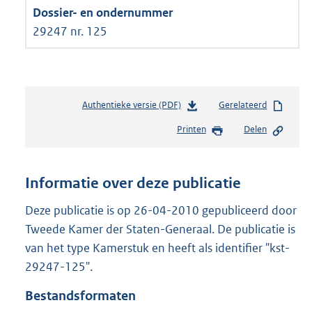
29247 nr. 125
Authentieke versie (PDF)
b
Gerelateerd
e
Printen
Delen
s
t
a
n
Informatie over deze publicatie
d
s
Deze publicatie is op 26-04-2010 gepubliceerd door
g
Tweede Kamer der Staten-Generaal. De publicatie is
r
van het type Kamerstuk en heeft als identifier "kst-
o
29247-125".
o
t
Bestandsformaten
t
e