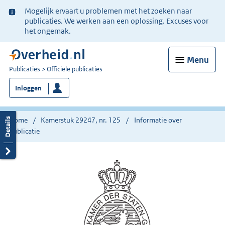
Ter
Mogelijk ervaart u problemen met het zoeken naar
informatie:
publicaties. We werken aan een oplossing. Excuses voor
het ongemak.
Menu
U
Publicaties
Officiële publicaties
bent
Inloggen
nu
hier:
Home
Kamerstuk 29247, nr. 125
Informatie over
publicatie