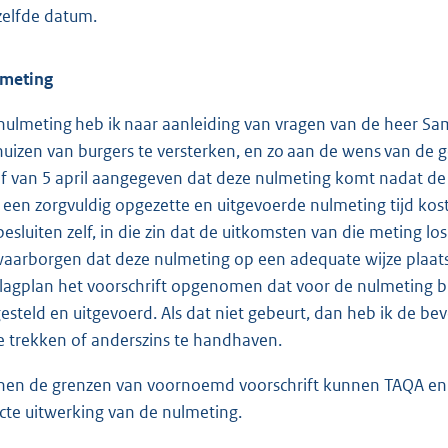
zelfde datum.
meting
nulmeting heb ik naar aanleiding van vragen van de heer S
 huizen van burgers te versterken, en zo aan de wens van d
ef van 5 april aangegeven dat deze nulmeting komt nadat de b
 een zorgvuldig opgezette en uitgevoerde nulmeting tijd kos
besluiten zelf, in die zin dat de uitkomsten van die meting l
waarborgen dat deze nulmeting op een adequate wijze plaatsv
lagplan het voorschrift opgenomen dat voor de nulmeting b
esteld en uitgevoerd. Als dat niet gebeurt, dan heb ik de 
te trekken of anderszins te handhaven.
nen de grenzen van voornoemd voorschrift kunnen TAQA e
cte uitwerking van de nulmeting.