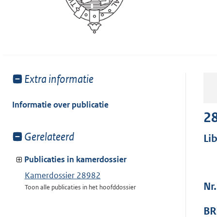
Toon
Extra informatie
meer
van:
Informatie over publicatie
2
Toon
Gerelateerd
Li
meer
van:
Publicaties in kamerdossier
Kamerdossier 28982
Nr
Toon alle publicaties in het hoofddossier
BR