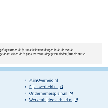
regeling vormen de formele bekendmakingen in de zin van de
eldt dat alleen de in papieren vorm uitgegeven bladen formele status
MijnOverheid.nl
E
Rijksoverheid.nl
x
E
Ondernemersplein.nl
t
x
E
Werkenbijdeoverheid.nl
e
t
x