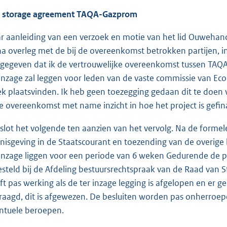
 storage agreement TAQA-Gazprom
r aanleiding van een verzoek en motie van het lid Ouwehand 
 na overleg met de bij de overeenkomst betrokken partijen, in
gegeven dat ik de vertrouwelijke overeenkomst tussen TAQA
 inzage zal leggen voor leden van de vaste commissie van Ec
k plaatsvinden. Ik heb geen toezegging gedaan dit te doen v
e overeenkomst met name inzicht in hoe het project is gefin
 slot het volgende ten aanzien van het vervolg. Na de form
nisgeving in de Staatscourant en toezending van de overige b
 inzage liggen voor een periode van 6 weken Gedurende de p
esteld bij de Afdeling bestuursrechtspraak van de Raad van S
ft pas werking als de ter inzage legging is afgelopen en er ge
raagd, dit is afgewezen. De besluiten worden pas onherroepe
ntuele beroepen.