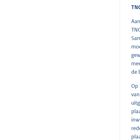
TNO
Aan
TNO
Sam
moe
gew
mee
de 
Op 
van
uit
pla
inw
red
pla