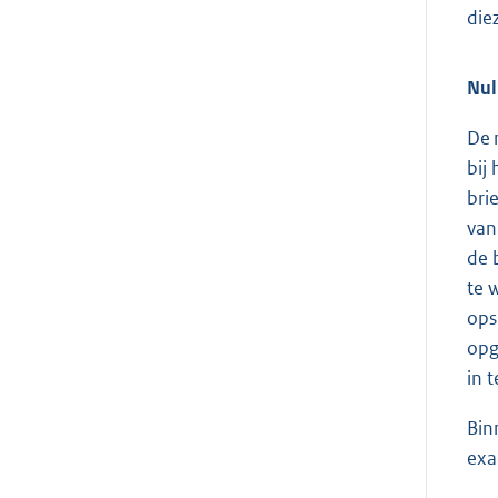
die
Nul
De 
bij
bri
van
de 
te 
ops
opg
in 
Bin
exa