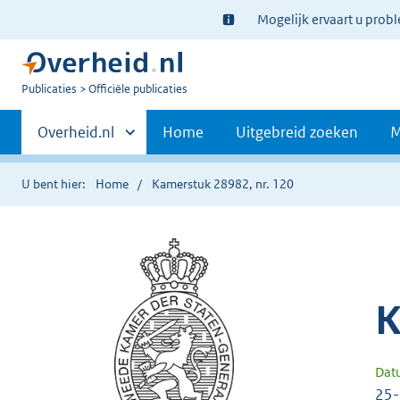
Ter
Mogelijk ervaart u prob
informatie:
U
Publicaties
Officiële publicaties
bent
Primaire
nu
Andere
Overheid.nl
Home
Uitgebreid zoeken
M
hier:
sites
navigatie
binnen
U bent hier:
Home
Kamerstuk 28982, nr. 120
K
Dat
25