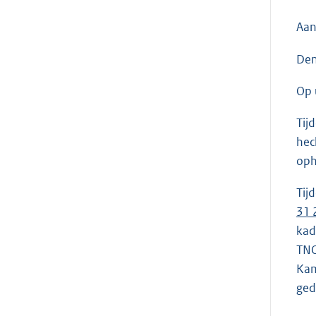
Aan
Den
Op 
Tij
hec
oph
Tij
31 
kad
TNO
Kam
ged