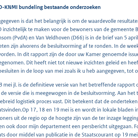
-KNMI bundeling bestaande onderzoeken
gegeven is dat het belangrijk is om de waardevolle resulta
 inzichtelijk te maken voor de bewoners van de gemeente B
som (PvdA) en Van Veldhoven (D66) is in de brief van 5 apr
ten zijn alvorens de besluitvorming af te ronden. In de wee
orden. In dit rapport zijn de door uw Kamer genoemde issues
genomen. Dit heeft niet tot nieuwe inzichten geleid en heef
besluiten in de loop van mei zoals ik u heb aangegeven, tot
3 mei jl. is de definitieve versie van het betreffende rapport 
 de versie die is meegewogen in de besluitvorming. Aan het t
gebreid logistiek proces vast. Dit betekent dat de onderteke
atsvinden.Op 17, 18 en 19 mei is en wordt in lokale bladen i
oners uit de regio op de hoogte zijn van de ter inzage leggin
en ook door mijn departement een persbericht uitgegaan. F
ats door middel van publicatie in de Staatscourant op 19 mei