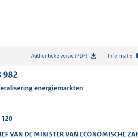
Authentieke versie (PDF)
b
Informatie
e
s
8 982
t
beralisering energiemarkten
a
n
d
s
. 120
g
r
IEF VAN DE MINISTER VAN ECONOMISCHE ZA