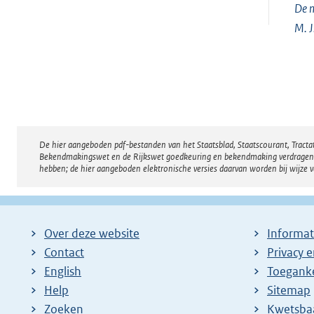
De m
M. J
De hier aangeboden pdf-bestanden van het Staatsblad, Staatscourant, Tract
Disclaimer
Bekendmakingswet en de Rijkswet goedkeuring en bekendmaking verdragen voor
hebben; de hier aangeboden elektronische versies daarvan worden bij wijze 
Over deze website
Informat
Contact
Privacy 
English
Toeganke
Help
Sitemap
Zoeken
E
Kwetsba