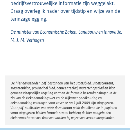
bedrijfsvertrouwelijke informatie zijn weggelakt.
Graag overleg ik nader over tijdstip en wijze van de
terinzagelegging.
De minister van Economische Zaken, Landbouw en Innovatie,
M. J. M. Verhagen
Disclaimer
De hier aangeboden pdf-bestanden van het Staatsblad, Staatscourant,
Tractatenblad, provinciaal blad, gemeenteblad, waterschapsblad en blad
gemeenschappelijke regeling vormen de formele bekendmakingen in de
zin van de Bekendmakingswet en de Rijkswet goedkeuring en
bekendmaking verdragen voor zover ze na 1 juli 2009 zijn uitgegeven.
Voor pdf-publicaties van vóór deze datum geldt dat alleen de in papieren
vorm uitgegeven bladen formele status hebben; de hier aangeboden
elektronische versies daarvan worden bij wijze van service aangeboden.