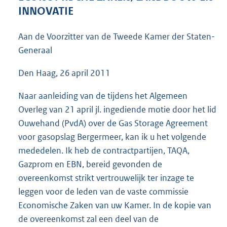
3
INNOVATIE
9
K
Aan de Voorzitter van de Tweede Kamer der Staten-
b
Generaal
Den Haag, 26 april 2011
Naar aanleiding van de tijdens het Algemeen
Overleg van 21 april jl. ingediende motie door het lid
Ouwehand (PvdA) over de Gas Storage Agreement
voor gasopslag Bergermeer, kan ik u het volgende
mededelen. Ik heb de contractpartijen, TAQA,
Gazprom en EBN, bereid gevonden de
overeenkomst strikt vertrouwelijk ter inzage te
leggen voor de leden van de vaste commissie
Economische Zaken van uw Kamer. In de kopie van
de overeenkomst zal een deel van de