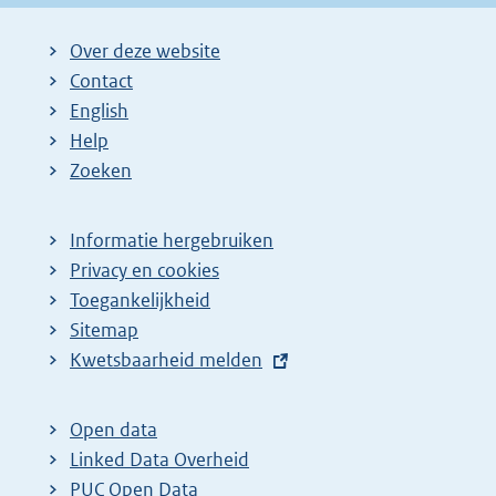
Over deze website
Contact
English
Help
Zoeken
Informatie hergebruiken
Privacy en cookies
Toegankelijkheid
Sitemap
E
Kwetsbaarheid melden
x
t
Open data
e
Linked Data Overheid
r
PUC Open Data