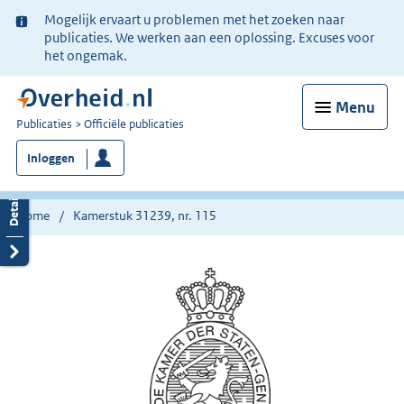
Ter
Mogelijk ervaart u problemen met het zoeken naar
informatie:
publicaties. We werken aan een oplossing. Excuses voor
het ongemak.
Menu
U
Publicaties
Officiële publicaties
bent
Inloggen
nu
hier:
Home
Kamerstuk 31239, nr. 115