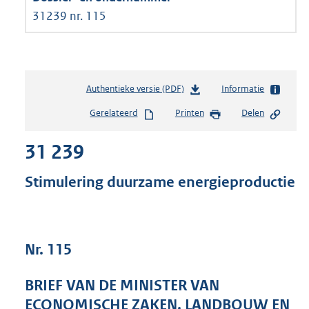
31239 nr. 115
Authentieke versie (PDF)
b
Informatie
e
Gerelateerd
Printen
Delen
s
t
31 239
a
n
d
Stimulering duurzame energieproductie
s
g
r
o
Nr. 115
o
t
t
BRIEF VAN DE MINISTER VAN
e
ECONOMISCHE ZAKEN, LANDBOUW EN
: