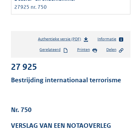
27925 nr. 750
Authentieke versie (PDF)
b
Informatie
e
Gerelateerd
Printen
Delen
s
t
27 925
a
n
d
Bestrijding internationaal terrorisme
s
g
r
o
Nr. 750
o
t
t
VERSLAG VAN EEN NOTAOVERLEG
e
: