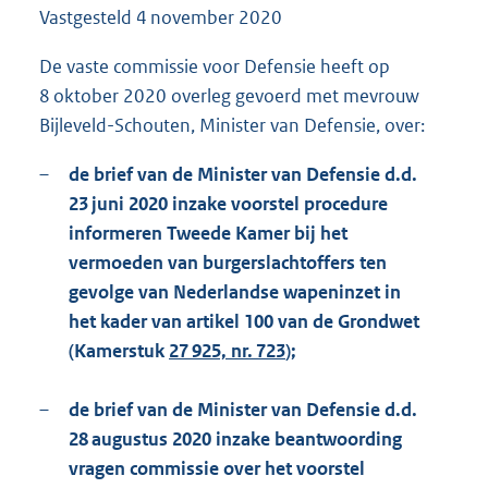
Vastgesteld
4 november 2020
1
6
5
De vaste commissie voor Defensie heeft op
K
8 oktober 2020 overleg gevoerd met mevrouw
b
Bijleveld-Schouten, Minister van Defensie, over:
–
de brief van de Minister van Defensie d.d.
23 juni 2020 inzake voorstel procedure
informeren Tweede Kamer bij het
vermoeden van burgerslachtoffers ten
gevolge van Nederlandse wapeninzet in
het kader van artikel 100 van de Grondwet
(Kamerstuk
27 925, nr. 723
);
–
de brief van de Minister van Defensie d.d.
28 augustus 2020 inzake beantwoording
vragen commissie over het voorstel