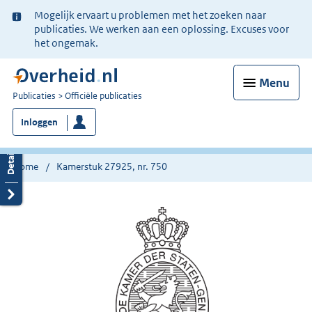
Ter
Mogelijk ervaart u problemen met het zoeken naar
informatie:
publicaties. We werken aan een oplossing. Excuses voor
het ongemak.
Menu
U
Publicaties
Officiële publicaties
bent
Inloggen
nu
hier:
Home
Kamerstuk 27925, nr. 750