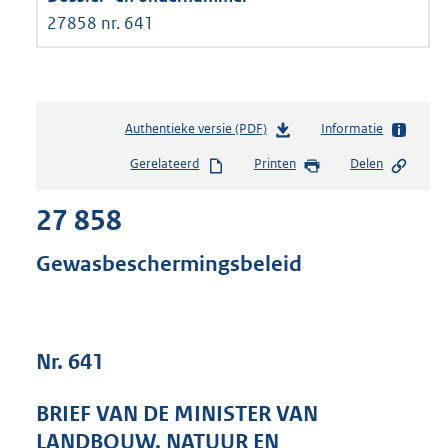
27858 nr. 641
Authentieke versie (PDF)
b
Informatie
e
Gerelateerd
Printen
Delen
s
t
27 858
a
n
d
Gewasbeschermingsbeleid
s
g
r
o
Nr. 641
o
t
t
BRIEF VAN DE MINISTER VAN
e
LANDBOUW, NATUUR EN
: