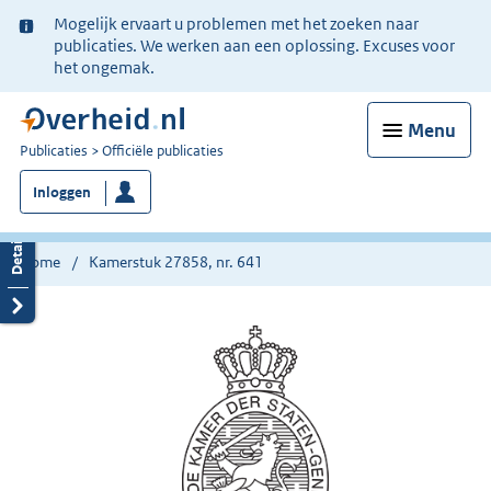
Ter
Mogelijk ervaart u problemen met het zoeken naar
informatie:
publicaties. We werken aan een oplossing. Excuses voor
het ongemak.
Menu
U
Publicaties
Officiële publicaties
bent
Inloggen
nu
hier:
Home
Kamerstuk 27858, nr. 641