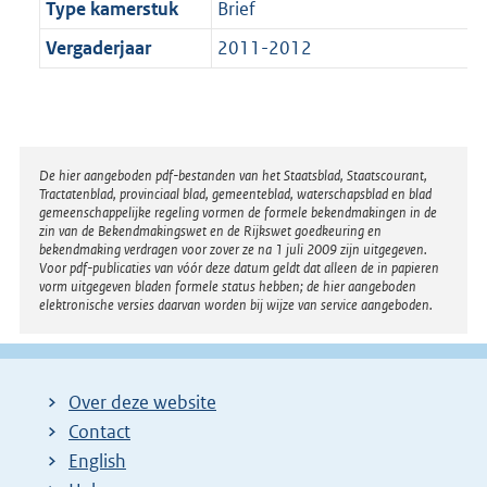
Type kamerstuk
Brief
Vergaderjaar
2011-2012
Disclaimer
De hier aangeboden pdf-bestanden van het Staatsblad, Staatscourant,
Tractatenblad, provinciaal blad, gemeenteblad, waterschapsblad en blad
gemeenschappelijke regeling vormen de formele bekendmakingen in de
zin van de Bekendmakingswet en de Rijkswet goedkeuring en
bekendmaking verdragen voor zover ze na 1 juli 2009 zijn uitgegeven.
Voor pdf-publicaties van vóór deze datum geldt dat alleen de in papieren
vorm uitgegeven bladen formele status hebben; de hier aangeboden
elektronische versies daarvan worden bij wijze van service aangeboden.
Over deze website
Contact
English