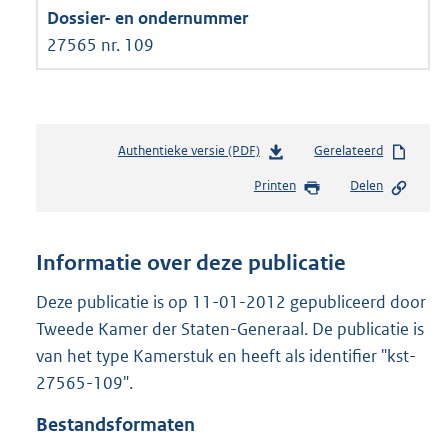
27565 nr. 109
Authentieke versie (PDF)
b
Gerelateerd
e
Printen
Delen
s
t
a
n
Informatie over deze publicatie
d
s
Deze publicatie is op 11-01-2012 gepubliceerd door
g
Tweede Kamer der Staten-Generaal. De publicatie is
r
van het type Kamerstuk en heeft als identifier "kst-
o
27565-109".
o
t
Bestandsformaten
t
e