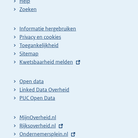
Help
Zoeken
Informatie hergebruiken
Privacy en cookies
Toegankelijkheid
Sitemap
E
Kwetsbaarheid melden
x
t
Open data
e
Linked Data Overheid
r
PUC Open Data
n
e
MijnOverheid.nl
l
E
Rijksoverheid.nl
i
x
E
Ondernemersplein.nl
n