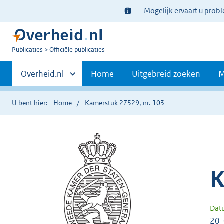
Ter
Mogelijk ervaart u prob
informatie:
U
Publicaties
Officiële publicaties
bent
Primaire
nu
Andere
Overheid.nl
Home
Uitgebreid zoeken
M
hier:
sites
navigatie
binnen
U bent hier:
Home
Kamerstuk 27529, nr. 103
K
Dat
20