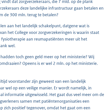
ig vindt dat zorgverzekeraars, die 7 mld. op de plank
rzekeraars deze landelijke infrastructuur gaan betalen en
m de 300 mln. terug te betalen?
len aan het landelijk schakelpunt, datgene wat is
van het College voor zorgverzekeringen is waarin staat
n fysiotherapie aan reumapatiënten meer uit het
lank wel.
j hadden toch geen geld meer op het ministerie? Wij
mdraaien? Opeens is er wel 2 mln. op het ministerie.
altijd voorstander zijn geweest van een landelijk
r wel op een veilige manier. Er wordt namelijk, in
al informatie uitgewisseld. Het gaat dus veel meer om de
zorgverleners samen met patiëntenorganisaties een
op zich positief tegenover, omdat het gaat om een