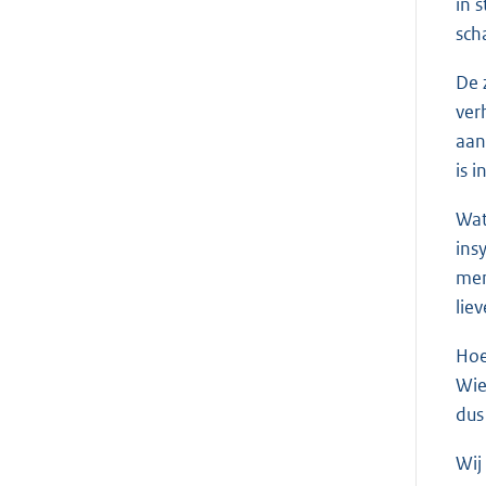
in 
sch
De 
ver
aan
is 
Wat
ins
men
liev
Hoe
Wie
dus
Wij