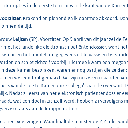
e interrupties in de eerste termijn van de kant van de Kamer t
voorzitter
: Krakend en piepend ga ik daarmee akkoord. Dan z
t binnen de tijd.
vrouw
Leijten
(SP): Voorzitter. Op 5 april van dit jaar zei de 
r met het landelijke elektronisch patiëntendossier, want het l
sen bij en het middel om gegevens uit te wisselen ter voorko
orden en schiet zichzelf voorbij. Hiermee kwam een megapres
 in deze Kamer bespraken, waren er nog partijen die zeiden:
schien wel een fout gemaakt. Wij zijn nu zeven maanden verd
rug is van de Eerste Kamer, onze collega's aan de overkant.
lijk. Nadat zij eerst van het elektronisch patiëntendossier 
aakt, wat een doel in zichzelf werd, hebben zij vervolgens 
gverzekeraars aan de knoppen zitten.
heb heel veel vragen. Waar haalt de minister de 2,2 mln. vanda