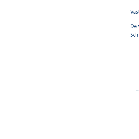
Vas
De 
Sch
–
–
–