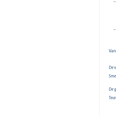
–
–
Van
De v
Sme
De g
Teun