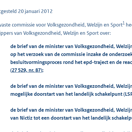
o
o
tgesteld
20 januari 2012
t
1
vaste commissie voor Volksgezondheid, Welzijn en Sport
hee
t
e
ippers van Volksgezondheid, Welzijn en Sport over:
:
de brief van de minister van Volksgezondheid, Welzij
1
op het verzoek van de commissie inzake de onderzoek
0
besluitvormingsproces rond het epd-traject en de react
7
(
27 529, nr. 87
);
K
b
de brief van de minister van Volksgezondheid, Welzij
mogelijke doorstart van het landelijk schakelpunt (LSP
de brief van de minister van Volksgezondheid, Welzijn
van Nictiz tot een doorstart van het landelijk schakelp