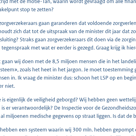
strijd met de motie-Tan, waarin wordt gevraagd om alle fina
akelpunt stop te zetten?
zorgverzekeraars gaan garanderen dat voldoende zorgverlene
houdt zich dat tot de uitspraak van de minister dit jaar dat 
sluiting? Straks gaan zorgverzekeraars dit doen via de zorgin
in tegenspraak met wat er eerder is gezegd. Graag krijg ik hier
 gaan wij doen met de 8,5 miljoen mensen die in het landel
ysteem», zoals het heet in het jargon. Je moet toestemming g
sen in. Ik vraag de minister dus: schoon het LSP op en begi
er niet.
 is eigenlijk de veiligheid geborgd? Wij hebben geen wettelijk 
 is er verantwoordelijk? De Inspectie voor de Gezondheidszorg z
 al miljoenen medische gegevens op straat liggen. Is dat de 
 hebben een systeem waarin wij 300 mln. hebben gepompt om