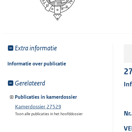
Toon
Extra informatie
meer
van:
Informatie over publicatie
2
Toon
Gerelateerd
In
meer
van:
Publicaties in kamerdossier
Kamerdossier 27529
Nr
Toon alle publicaties in het hoofddossier
VE