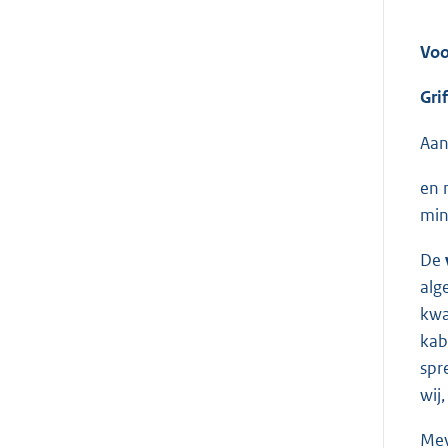
Voo
Grif
Aan
en 
min
De
alg
kwa
kab
spr
wij
Me