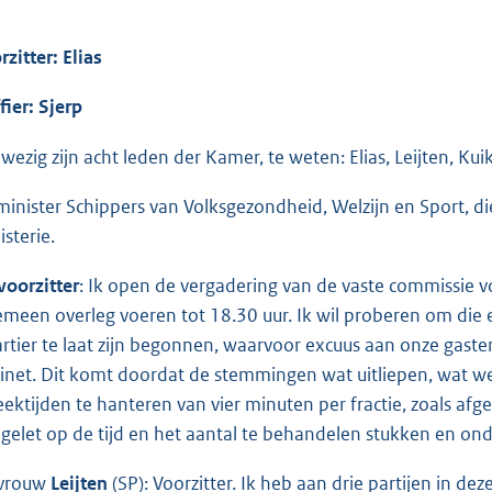
rzitter: Elias
fier: Sjerp
wezig zijn acht leden der Kamer, te weten: Elias, Leijten, Ku
minister Schippers van Volksgezondheid, Welzijn en Sport, d
isterie.
voorzitter
: Ik open de vergadering van de vaste commissie v
emeen overleg voeren tot 18.30 uur. Ik wil proberen om die e
rtier te laat zijn begonnen, waarvoor excuus aan onze gasten
inet. Dit komt doordat de stemmingen wat uitliepen, wat wee
eektijden te hanteren van vier minuten per fractie, zoals af
, gelet op de tijd en het aantal te behandelen stukken en ond
vrouw
Leijten
(SP): Voorzitter. Ik heb aan drie partijen in d