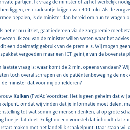
private partijen. Ik vraag de minister of zij het werkelijk nod
ben liggen, een cadeautje krijgen van 300 mln. Als de zorgve
rmee bepalen, is de minister dan bereid om hun te vragen o
ls het er nu uitziet, gaat iedereen via de zorgpremie meebeta
ewezen. Ik zou van de minister willen weten waar het advies 
 dit een doelmatig gebruik van de premie is. Wij mogen gee
ispakket vergoeden maar een ICT-geintje van de bovenste p
n laatste vraag is: waar komt de 2 mln. opeens vandaan? Wi
ten toch overal schrapen en de patiëntenbeweging de nek o
 de minister dat voor mij ophelderen?
vrouw
Kuiken
(PvdA): Voorzitter. Het is geen geheim dat wij 
akelpunt, omdat wij vinden dat je informatie moet delen, maa
enstelling tot wat sommige mensen denken, al op grote scha
ag hoe je dat doet. Er ligt nu een voorstel dat inhoudt dat 
rstart maken met het landelijk schakelpunt. Daar staan wij 