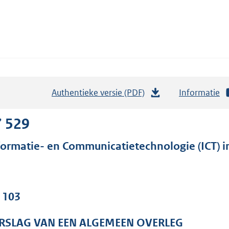
Authentieke versie (PDF)
b
Informatie
e
s
7 529
t
formatie- en Communicatietechnologie (ICT) i
a
n
d
s
. 103
g
r
RSLAG VAN EEN ALGEMEEN OVERLEG