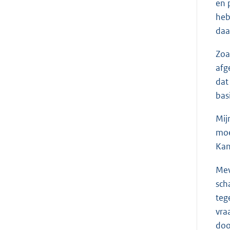
en 
heb
daa
Zoa
afg
dat
bas
Mij
moe
Kan
Me
sch
teg
vra
doo