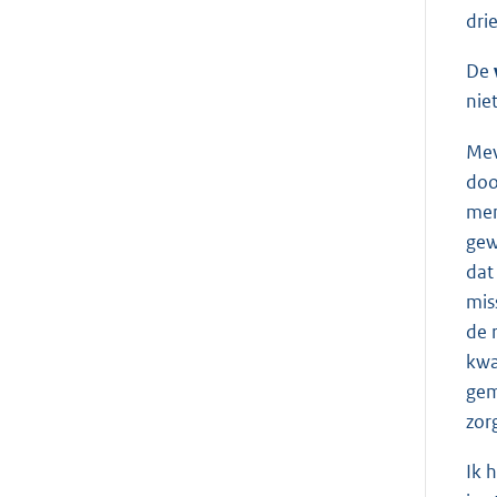
dri
De
nie
Me
doo
men
gew
dat
mis
de 
kwa
gem
zor
Ik 