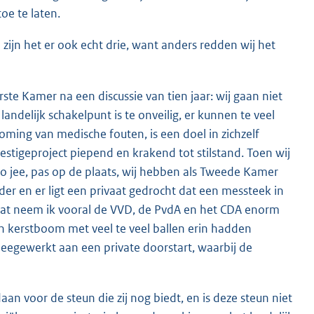
oe te laten.
ijn het er ook echt drie, want anders redden wij het
Eerste Kamer na een discussie van tien jaar: wij gaan niet
andelijk schakelpunt is te onveilig, er kunnen te veel
ming van medische fouten, is een doel in zichzelf
tigeproject piepend en krakend tot stilstand. Toen wij
 o jee, pas op de plaats, wij hebben als Tweede Kamer
er en er ligt een privaat gedrocht dat een messteek in
 Dat neem ik vooral de VVD, de PvdA en het CDA enorm
een kerstboom met veel te veel ballen erin hadden
meegewerkt aan een private doorstart, waarbij de
an voor de steun die zij nog biedt, en is deze steun niet