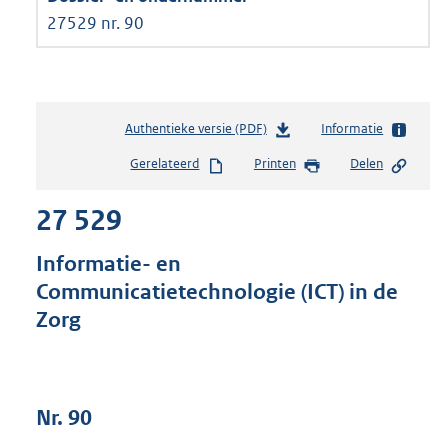
27529 nr. 90
Authentieke versie (PDF)
b
Informatie
e
Gerelateerd
Printen
Delen
s
t
27 529
a
n
d
Informatie- en
s
Communicatietechnologie (ICT) in de
g
Zorg
r
o
o
t
t
Nr. 90
e
: