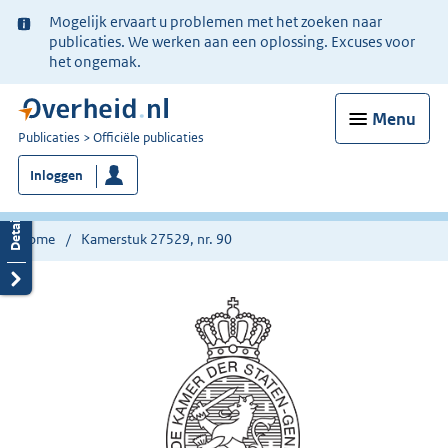
Ter
Mogelijk ervaart u problemen met het zoeken naar
informatie:
publicaties. We werken aan een oplossing. Excuses voor
het ongemak.
Menu
U
Publicaties
Officiële publicaties
bent
Inloggen
nu
hier:
Home
Kamerstuk 27529, nr. 90