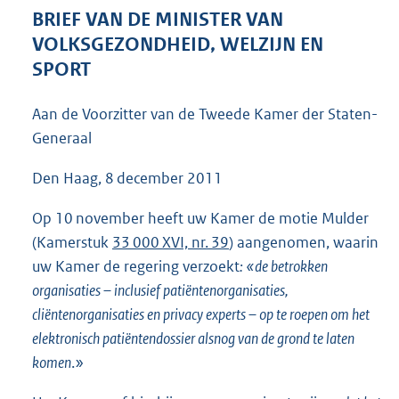
4
BRIEF VAN DE MINISTER VAN
9
VOLKSGEZONDHEID, WELZIJN EN
K
SPORT
b
Aan de Voorzitter van de Tweede Kamer der Staten-
Generaal
Den Haag, 8 december 2011
Op 10 november heeft uw Kamer de motie Mulder
(Kamerstuk
33 000 XVI, nr. 39
) aangenomen, waarin
uw Kamer de regering verzoekt
: «de betrokken
organisaties – inclusief patiëntenorganisaties,
cliëntenorganisaties en privacy experts – op te roepen om het
elektronisch patiëntendossier alsnog van de grond te laten
komen
.»