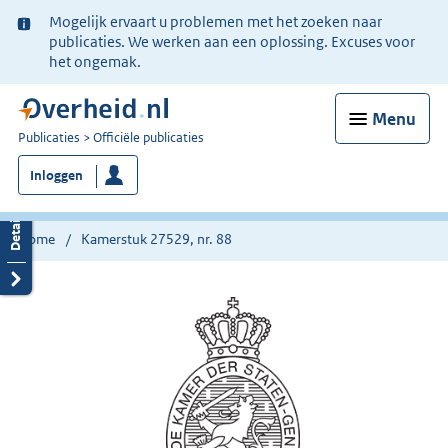
Ter
Mogelijk ervaart u problemen met het zoeken naar
informatie:
publicaties. We werken aan een oplossing. Excuses voor
het ongemak.
Menu
U
Publicaties
Officiële publicaties
bent
Inloggen
nu
hier:
Home
Kamerstuk 27529, nr. 88