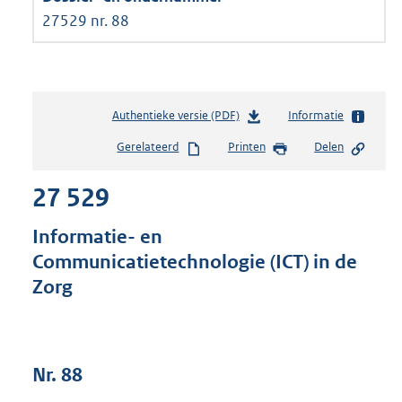
27529 nr. 88
Authentieke versie (PDF)
b
Informatie
e
Gerelateerd
Printen
Delen
s
t
27 529
a
n
d
Informatie- en
s
Communicatietechnologie (ICT) in de
g
Zorg
r
o
o
t
t
Nr. 88
e
: