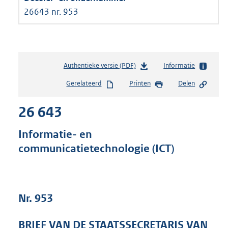
26643 nr. 953
Authentieke versie (PDF)
b
Informatie
e
Gerelateerd
Printen
Delen
s
t
26 643
a
n
d
Informatie- en
s
communicatietechnologie (ICT)
g
r
o
o
t
Nr. 953
t
e
BRIEF VAN DE STAATSSECRETARIS VAN
: