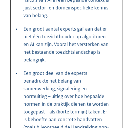
risico’s van AI in een bepaalde context is
juist sector- en domeinspecifieke kennis
van belang.
•
Een groot aantal experts gaf aan dat er
niet één toezichthouder op algoritmen
en AI kan zijn. Vooral het versterken van
het bestaande toezichtslandschap is
belangrijk.
•
Een groot deel van de experts
benadrukte het belang van
samenwerking, signalering en
normuitleg – uitleg over hoe bepaalde
normen in de praktijk dienen te worden
toegepast – als (korte termijn) taken. Er
is behoefte aan concrete handvatten
(zoals bijvoorbeeld de Handreiking non-