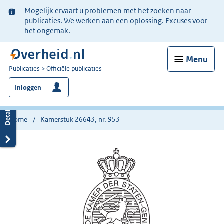
Ter
Mogelijk ervaart u problemen met het zoeken naar
informatie:
publicaties. We werken aan een oplossing. Excuses voor
het ongemak.
Menu
U
Publicaties
Officiële publicaties
bent
Inloggen
nu
hier:
Home
Kamerstuk 26643, nr. 953