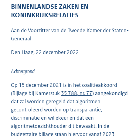
8
BINNENLANDSE ZAKEN EN
0
KONINKRIJKSRELATIES
K
b
Aan de Voorzitter van de Tweede Kamer der Staten-
Generaal
Den Haag, 22 december 2022
Achtergrond
Op 15 december 2021 is in het coalitieakkoord
(Bijlage bij Kamerstuk
35 788, nr. 77
) aangekondigd
dat zal worden geregeld dat algoritmen
gecontroleerd worden op transparantie,
discriminatie en willekeur en dat een
algoritmetoezichthouder dit bewaakt. In de
budgettaire bijlage staan hiervoor vanaf 2023