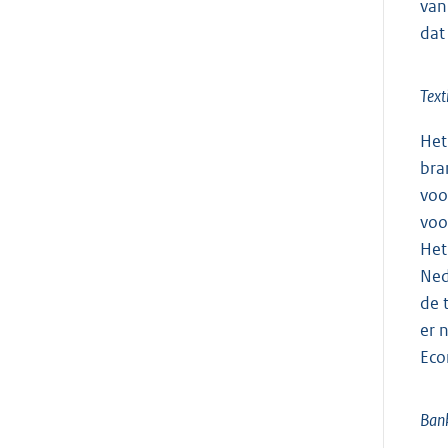
van
dat
Text
Het
bra
voo
voo
Het
Ned
de 
er 
Eco
Ban