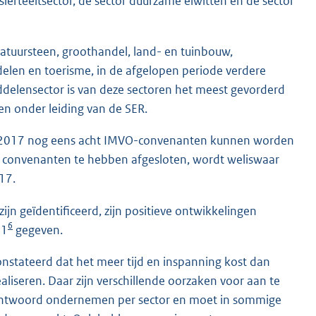
 sierteeltsector, de sector duurzame eiwitten en de sector
natuursteen, groothandel, land- en tuinbouw,
delen en toerisme, in de afgelopen periode verdere
elensector is van deze sectoren het meest gevorderd
n onder leiding van de SER.
 van 2017 nog eens acht IMVO-convenanten kunnen worden
en convenanten te hebben afgesloten, wordt weliswaar
17.
zijn geïdentificeerd, zijn positieve ontwikkelingen
6
 1
gegeven.
stateerd dat het meer tijd en inspanning kost dan
iseren. Daar zijn verschillende oorzaken voor aan te
verantwoord ondernemen per sector en moet in sommige