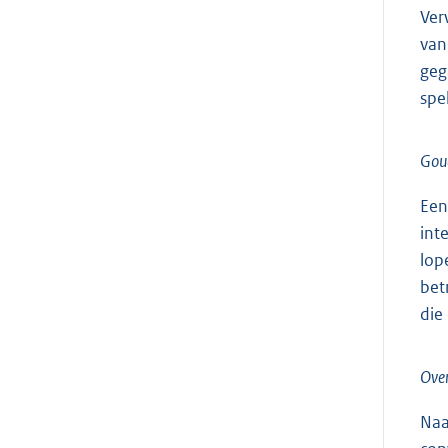
Ver
van
geg
spe
Gou
Een
int
lop
bet
die
Over
Naa