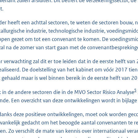
venant zullen afsluiten. Dit betreft de verzekeringssector, de
t.
der heeft een achttal sectoren, te weten de sectoren bouw, 
allurgische industrie, technologische industrie, voedingsmid
ppen gezet om tot een convenant te komen. De voedingsmidd
zal na de zomer van start gaan met de convenantbesprekinge
r verwachting zal dit er toe leiden dat in de eerste helft
ealiseerd. De doelstelling van het kabinet om vóór 2017 ti
t gehaald maar is wel binnen bereik in de eerste helft van 20
5
 in de andere sectoren die in de MVO Sector Risico Analyse
nde. Een overzicht van deze ontwikkelingen wordt in bijlage
anks deze positieve ontwikkelingen, moet ook worden gecon
vankelijk gedacht om het beoogde aantal convenanten te real
zen. Zo verschilt de mate van kennis over internationaal 