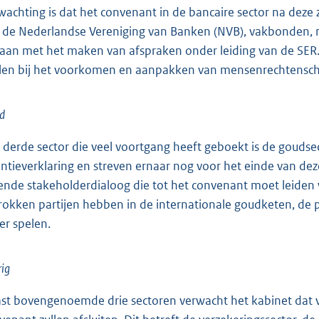
wachting is dat het convenant in de bancaire sector na d
 de Nederlandse Vereniging van Banken (NVB), vakbonden, ng
aan met het maken van afspraken onder leiding van de SER. 
len bij het voorkomen en aanpakken van mensenrechtensc
d
 derde sector die veel voortgang heeft geboekt is de goudsect
entieverklaring en streven ernaar nog voor het einde van d
ende stakeholderdialoog die tot het convenant moet leiden
rokken partijen hebben in de internationale goudketen, de 
 er spelen.
ig
st bovengenoemde drie sectoren verwacht het kabinet dat v