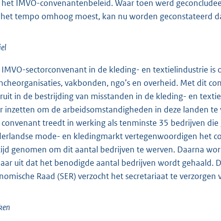
 het IMVO-convenanten
beleid. Waar toen werd geconcludee
 het tempo omhoog moest, kan nu worden geconstateerd d
iel
 IMVO-sectorconvenant in de kleding- en textielindustrie is 
ncheorganisaties, vakbonden, ngo’s en overheid. Met dit co
ruit in de bestrijding van misstanden in de kleding- en texti
r inzetten om de arbeidsomstandigheden in deze landen te ve
 convenant treedt in werking als tenminste 35 bedrijven di
erlandse mode- en kledingmarkt vertegenwoordigen het co
tijd genomen om dit aantal bedrijven te werven. Daarna wo
naar uit dat het benodigde aantal bedrijven wordt gehaald. D
nomische Raad (SER) verzocht het secretariaat te verzorgen 
ken