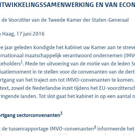
o
TWIKKELINGSSAMENWERKING EN VAN ECO
o
t
 de Voorzitter van de Tweede Kamer der Staten-Generaal
t
e
 Haag, 17 juni 2016
:
e jaar geleden kondigde het kabinet uw Kamer aan te streve
5
ernationaal maatschappelijk verantwoord ondernemen (IMVO
5
1
keholders
. Mede ter uitvoering van de motie van de lede
K
luatiemoment in te stellen voor de convenanten van de derti
b
rtgang van het traject om tot IMVO-convenanten te komen. D
text, zowel de Nederlandse inzet tijdens het EU-voorzitters
ingende landen. Tot slot gaat het kabinet in op een aantal
3
rtgang sectorconvenanten
4
 de tussenrapportage IMVO-convenanten
informeerde het 