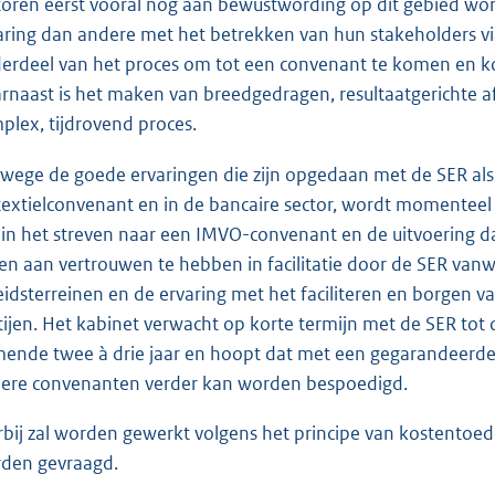
toren eerst vooral nog aan bewustwording op dit gebied 
aring dan andere met het betrekken van hun stakeholders via
erdeel van het proces om tot een convenant te komen en ko
rnaast is het maken van breedgedragen, resultaatgerichte a
plex, tijdrovend proces.
wege de goede ervaringen die zijn opgedaan met de SER als 
textielconvenant en in de bancaire sector, wordt momenteel
n in het streven naar een IMVO-convenant en de uitvoering da
en aan vertrouwen te hebben in facilitatie door de SER vanw
eidsterreinen en de ervaring met het faciliteren en borgen
tijen. Het kabinet verwacht op korte termijn met de SER to
ende twee à drie jaar en hoopt dat met een gegarandeerd
ere convenanten verder kan worden bespoedigd.
rbij zal worden gewerkt volgens het principe van kostentoede
den gevraagd.