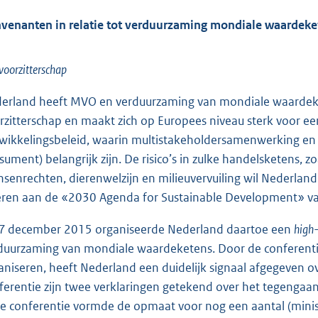
venanten in relatie tot verduurzaming mondiale waardeket
oorzitterschap
erland heeft MVO en verduurzaming van mondiale waardekete
rzitterschap en maakt zich op Europees niveau sterk voor 
wikkelingsbeleid, waarin multistakeholdersamenwerking en
sument) belangrijk zijn. De risico’s in zulke handelsketens, z
senrechten, dierenwelzijn en milieuvervuiling wil Nederla
eren aan de «2030 Agenda for Sustainable Development» v
7 december 2015 organiseerde Nederland daartoe een
high-
duurzaming van mondiale waardeketens. Door de conferenti
aniseren, heeft Nederland een duidelijk signaal afgegeven o
ferentie zijn twee verklaringen getekend over het tegengaa
e conferentie vormde de opmaat voor nog een aantal (minist