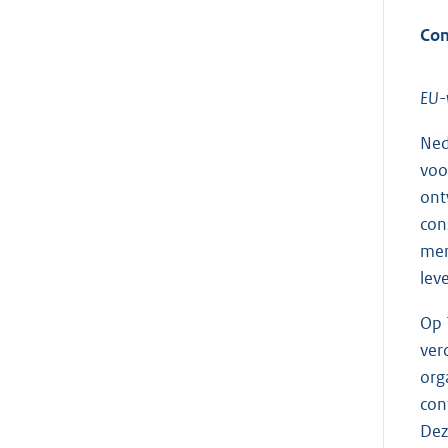
Con
EU-v
Ned
voo
ont
con
men
lev
Op 
ver
org
con
Dez