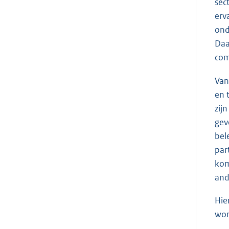
sec
erv
ond
Daa
com
Van
en 
zij
gev
bel
par
kom
and
Hie
wor