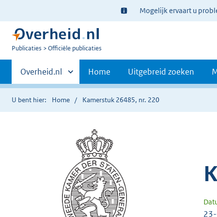
Ter
Mogelijk ervaart u prob
informatie:
U
Publicaties
Officiële publicaties
bent
Primaire
nu
Andere
Overheid.nl
Home
Uitgebreid zoeken
M
hier:
sites
navigatie
binnen
U bent hier:
Home
Kamerstuk 26485, nr. 220
K
Dat
23-