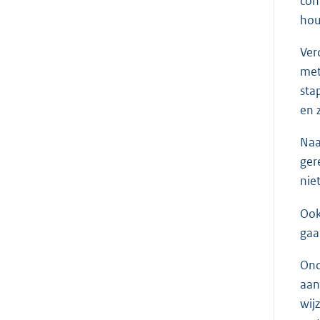
con
hou
Ver
met
sta
en 
Naa
ger
nie
Ook
gaa
Ond
aan
wij