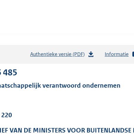
Authentieke versie (PDF)
b
Informatie
e
s
6 485
t
atschappelijk verantwoord ondernemen
a
n
d
s
. 220
g
r
IEF VAN DE MINISTERS VOOR BUITENLANDSE