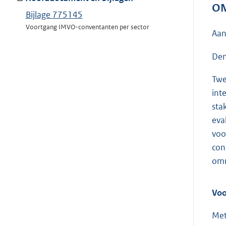
ON
Bijlage 775145
Voortgang IMVO-conventanten per sector
Aan
Den
Twe
int
sta
eva
voo
con
omr
Voo
Met