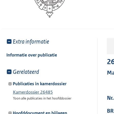
Toon
Extra informatie
meer
van:
Informatie over publicatie
2
Toon
Gerelateerd
Ma
meer
van:
Publicaties in kamerdossier
Kamerdossier 26485
Nr
Toon alle publicaties in het hoofddossier
BR
Hoofddocument en bijlagen