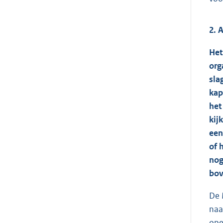
2. 
Het
org
sla
kap
het
kij
een
of 
nog
bov
De 
naa
ope