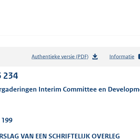
Authentieke versie (PDF)
b
Informatie
e
s
6 234
t
rgaderingen Interim Committee en Develop
a
n
d
s
. 199
g
r
RSLAG VAN EEN SCHRIFTELIJK OVERLEG