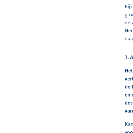
Bij
gro
de 
Ned
daa
1. 
Het
ver
de 
en 
dec
van
Kan
voo