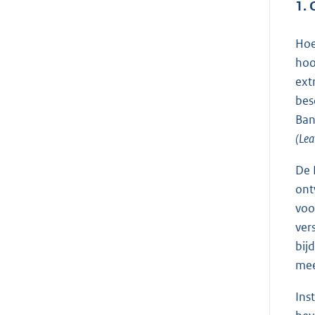
1. 
Hoe
hoo
ext
bes
Ban
(Lea
De 
ont
voo
ver
bij
mee
Ins