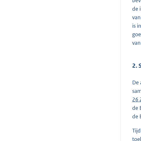
bev
de 
van
is 
goe
van
2. 
De 
sam
26 
de 
de 
Tij
toe