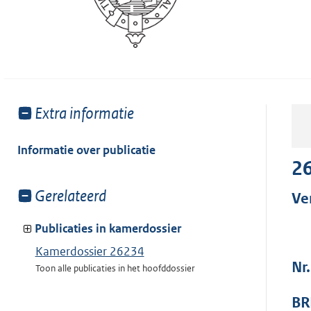
Toon
Extra informatie
meer
van:
Informatie over publicatie
2
Toon
Gerelateerd
Ve
meer
van:
Publicaties in kamerdossier
Kamerdossier 26234
Nr
Toon alle publicaties in het hoofddossier
BR