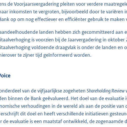
dens de Voorjaarsvergadering pleiten voor verdere maatrege
haar inkomsten te vergroten, bijvoorbeeld door te variëren 
Bank op om nog effectiever en efficiënter gebruik te maken 
aandeelhoudende landen hebben zich gecommitteerd aan een
itaalverhoging is voorzien bij de Jaarvergadering in oktober 
itaalverhoging voldoende draagvlak is onder de landen en o
 hierover te zijner tijd geïnformeerd worden.
Voice
 onderdeel van de vijfjaarlijkse zogeheten
Shareholding Review
w
den binnen de Bank geëvalueerd. Het doel van de evaluatie 
nomische verhoudingen in de wereld als aan de positie van
erschrijft dit doel en heeft verschillende initiatieven gest
r de evaluatie is een maatstaf ontwikkeld, de zogenaamde d