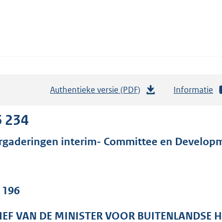
Authentieke versie (PDF)
b
Informatie
e
s
6 234
t
rgaderingen interim- Committee en Develop
a
n
d
s
. 196
g
r
IEF VAN DE MINISTER VOOR BUITENLANDSE 