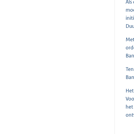
Als
mod
ini
Duu
Met
ord
Ban
Ten
Ban
Het
Voo
het
ont