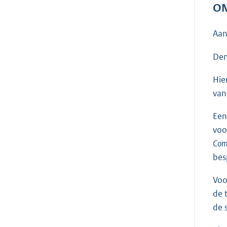
ON
Aan
Den
Hie
van
Een
voo
Com
bes
Voo
de 
de 