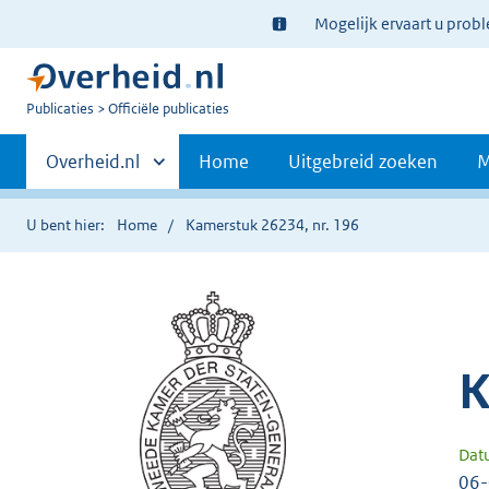
Ter
Mogelijk ervaart u prob
informatie:
U
Publicaties
Officiële publicaties
bent
Primaire
nu
Andere
Overheid.nl
Home
Uitgebreid zoeken
M
hier:
sites
navigatie
binnen
U bent hier:
Home
Kamerstuk 26234, nr. 196
K
Dat
06-