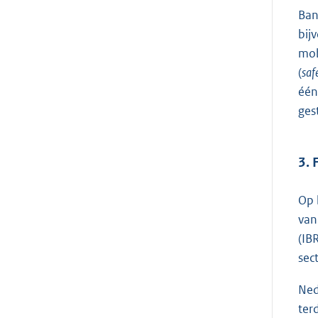
Ban
bij
mob
(
saf
één
ges
3. 
Op 
van
(IB
sec
Ned
ter