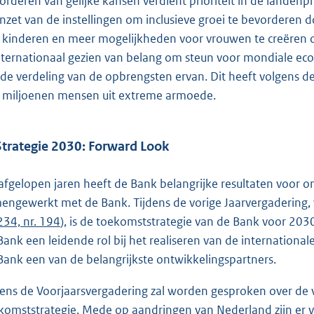
orderen van gelijke kansen verdient prioriteit in de lande
inzet van de instellingen om inclusieve groei te bevorderen 
 kinderen en meer mogelijkheden voor vrouwen te creëren 
internationaal gezien van belang om steun voor mondiale ec
de verdeling van de opbrengsten ervan. Dit heeft volgens de
 miljoenen mensen uit extreme armoede.
Strategie 2030: Forward Look
afgelopen jaren heeft de Bank belangrijke resultaten voor o
engewerkt met de Bank. Tijdens de vorige Jaarvergadering
234, nr. 194
), is de toekomststrategie van de Bank voor 203
Bank een leidende rol bij het realiseren van de internationa
Bank een van de belangrijkste ontwikkelingspartners.
dens de Voorjaarsvergadering zal worden gesproken over de
komststrategie. Mede op aandringen van Nederland zijn er 