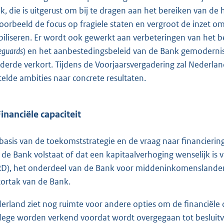
k, die is uitgerust om bij te dragen aan het bereiken van de
voorbeeld de focus op fragiele staten en vergroot de inzet om
iliseren. Er wordt ook gewerkt aan verbeteringen van het b
eguards
) en het aanbestedingsbeleid van de Bank gemoderni
derde verkort. Tijdens de Voorjaarsvergadering zal Nederla
telde ambities naar concrete resultaten.
Financiële capaciteit
basis van de toekomststrategie en de vraag naar financiering 
 de Bank volstaat of dat een kapitaalverhoging wenselijk is 
RD), het onderdeel van de Bank voor middeninkomenslande
tortak van de Bank.
erland ziet nog ruimte voor andere opties om de financiële 
dege worden verkend voordat wordt overgegaan tot besluitv