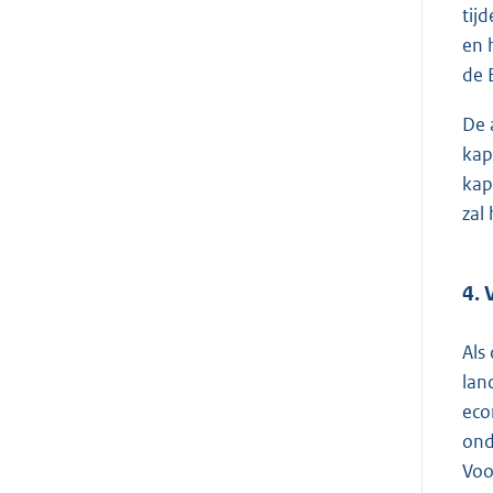
tij
en 
de 
De 
kap
kap
zal
4. 
Als
lan
eco
ond
Voo