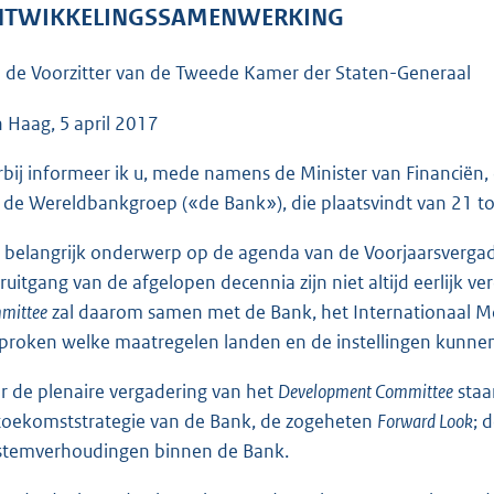
o
TWIKKELINGSSAMENWERKING
o
t
 de Voorzitter van de Tweede Kamer der Staten-Generaal
t
e
 Haag, 5 april 2017
:
rbij informeer ik u, mede namens de Minister van Financiën,
4
 de Wereldbankgroep («de Bank»), die plaatsvindt van 21 tot
9
K
 belangrijk onderwerp op de agenda van de Voorjaarsvergad
b
ruitgang van de afgelopen decennia zijn niet altijd eerlijk v
mittee
zal daarom samen met de Bank, het Internationaal Mo
proken welke maatregelen landen en de instellingen kunne
r de plenaire vergadering van het
Development Committee
staa
toekomststrategie van de Bank, de zogeheten
Forward Look
; 
stemverhoudingen binnen de Bank.