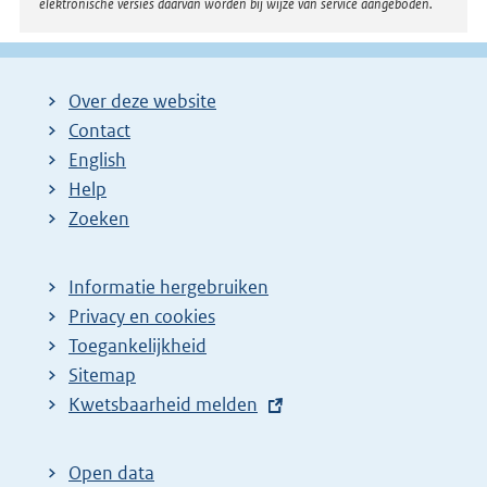
elektronische versies daarvan worden bij wijze van service aangeboden.
Over deze website
Contact
English
Help
Zoeken
Informatie hergebruiken
Privacy en cookies
Toegankelijkheid
Sitemap
E
Kwetsbaarheid melden
x
t
Open data