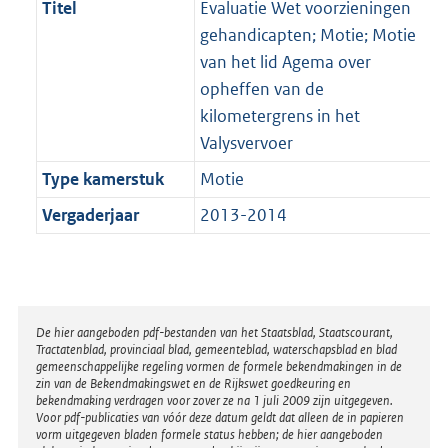
Titel
Evaluatie Wet voorzieningen
gehandicapten; Motie; Motie
van het lid Agema over
opheffen van de
kilometergrens in het
Valysvervoer
Type kamerstuk
Motie
Vergaderjaar
2013-2014
Disclaimer
De hier aangeboden pdf-bestanden van het Staatsblad, Staatscourant,
Tractatenblad, provinciaal blad, gemeenteblad, waterschapsblad en blad
gemeenschappelijke regeling vormen de formele bekendmakingen in de
zin van de Bekendmakingswet en de Rijkswet goedkeuring en
bekendmaking verdragen voor zover ze na 1 juli 2009 zijn uitgegeven.
Voor pdf-publicaties van vóór deze datum geldt dat alleen de in papieren
vorm uitgegeven bladen formele status hebben; de hier aangeboden