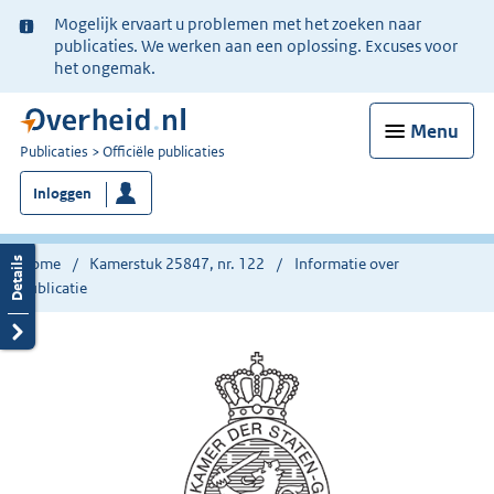
Ter
Mogelijk ervaart u problemen met het zoeken naar
informatie:
publicaties. We werken aan een oplossing. Excuses voor
het ongemak.
Menu
U
Publicaties
Officiële publicaties
bent
Inloggen
nu
hier:
Home
Kamerstuk 25847, nr. 122
Informatie over
publicatie