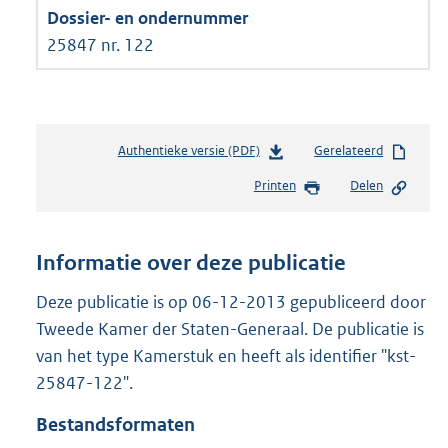
25847 nr. 122
Authentieke versie (PDF)
b
Gerelateerd
e
Printen
Delen
s
t
a
n
Informatie over deze publicatie
d
s
Deze publicatie is op 06-12-2013 gepubliceerd door
g
Tweede Kamer der Staten-Generaal. De publicatie is
r
van het type Kamerstuk en heeft als identifier "kst-
o
25847-122".
o
t
Bestandsformaten
t
e