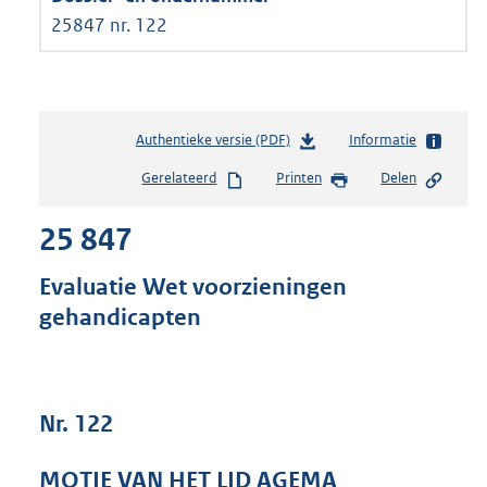
25847 nr. 122
Authentieke versie (PDF)
b
Informatie
e
Gerelateerd
Printen
Delen
s
t
25 847
a
n
d
Evaluatie Wet voorzieningen
s
gehandicapten
g
r
o
o
t
Nr. 122
t
e
MOTIE VAN HET LID AGEMA
: