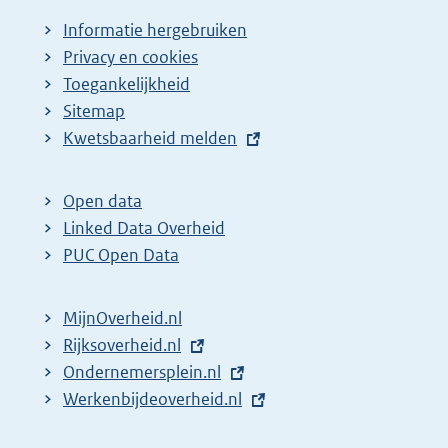
Informatie hergebruiken
Privacy en cookies
Toegankelijkheid
Sitemap
E
Kwetsbaarheid melden
x
t
Open data
e
Linked Data Overheid
r
PUC Open Data
n
e
MijnOverheid.nl
l
E
Rijksoverheid.nl
i
x
E
Ondernemersplein.nl
n
t
x
E
Werkenbijdeoverheid.nl
k
e
t
x
: