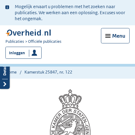
Ter
Mogelijk ervaart u problemen met het zoeken naar
informatie:
publicaties. We werken aan een oplossing. Excuses voor
het ongemak.
Menu
U
Publicaties
Officiële publicaties
bent
Inloggen
nu
hier:
Home
Kamerstuk 25847, nr. 122