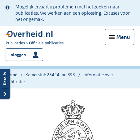
Ter
Mogelijk ervaart u problemen met het zoeken naar
informatie:
publicaties. We werken aan een oplossing. Excuses voor
het ongemak.
Menu
U
Publicaties
Officiële publicaties
bent
Inloggen
nu
hier:
Home
Kamerstuk 25424, nr. 393
Informatie over
publicatie