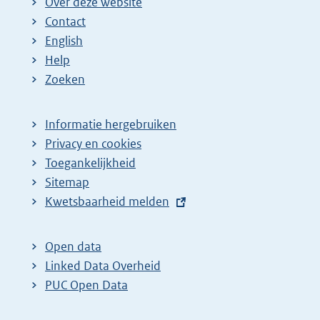
Over deze website
Contact
English
Help
Zoeken
Informatie hergebruiken
Privacy en cookies
Toegankelijkheid
Sitemap
E
Kwetsbaarheid melden
x
t
Open data
e
Linked Data Overheid
r
PUC Open Data
n
e