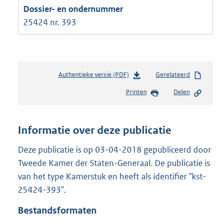
25424 nr. 393
Authentieke versie (PDF)
b
Gerelateerd
e
Printen
Delen
s
t
a
n
Informatie over deze publicatie
d
s
Deze publicatie is op 03-04-2018 gepubliceerd door
g
Tweede Kamer der Staten-Generaal. De publicatie is
r
van het type Kamerstuk en heeft als identifier "kst-
o
25424-393".
o
t
Bestandsformaten
t
e