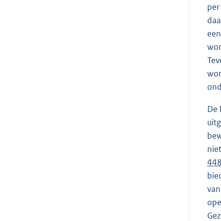
per
daa
een
wor
Tev
wor
ond
De 
uit
bew
nie
44
bie
van
ope
Gez