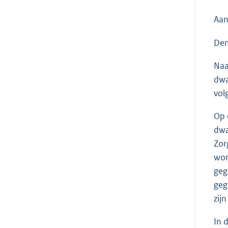
Aan
Den
Naa
dwa
volg
Op 
dwa
Zor
wor
geg
geg
zij
In 