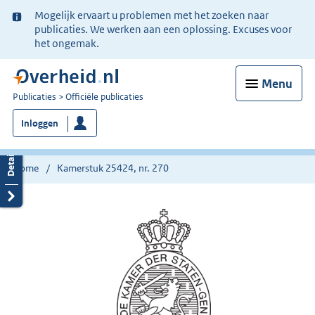
Ter
Mogelijk ervaart u problemen met het zoeken naar
informatie:
publicaties. We werken aan een oplossing. Excuses voor
het ongemak.
Menu
U
Publicaties
Officiële publicaties
bent
Inloggen
nu
hier:
Home
Kamerstuk 25424, nr. 270