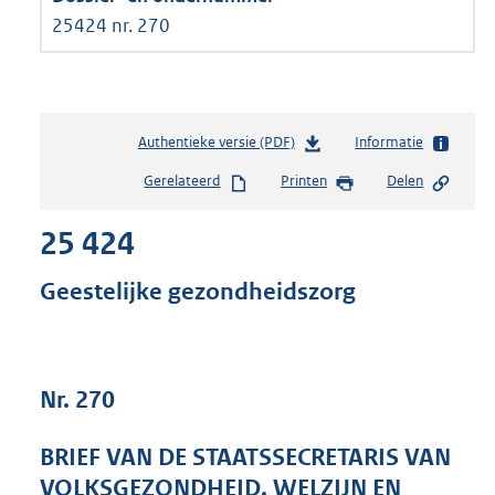
25424 nr. 270
Authentieke versie (PDF)
b
Informatie
e
Gerelateerd
Printen
Delen
s
t
25 424
a
n
d
Geestelijke gezondheidszorg
s
g
r
o
Nr. 270
o
t
t
BRIEF VAN DE STAATSSECRETARIS VAN
e
VOLKSGEZONDHEID, WELZIJN EN
: