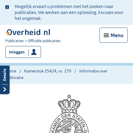
Ter
Mogelijk ervaart u problemen met het zoeken naar
informatie:
publicaties. We werken aan een oplossing. Excuses voor
het ongemak.
Menu
U
Publicaties
Officiële publicaties
bent
Inloggen
nu
hier:
Home
Kamerstuk 25424, nr. 270
Informatie over
publicatie