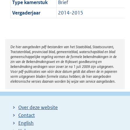
Type kamerstuk
Brief
Vergaderjaar
2014-2015
Disclaimer
De hier aangeboden pdf-bestanden van het Staatsblad, Staatscourant,
Tractatenblad, provinciaal blad, gemeenteblad, waterschapsblad en blad
gemeenschappelijke regeling vormen de formele bekendmakingen in de
zin van de Bekendmakingswet en de Rijkswet goedkeuring en
bekendmaking verdragen voor zover ze na 1 juli 2009 zijn uitgegeven.
Voor pdf-publicaties van vóór deze datum geldt dat alleen de in papieren
vorm uitgegeven bladen formele status hebben; de hier aangeboden
elektronische versies daarvan worden bij wijze van service aangeboden.
Over deze website
Contact
English