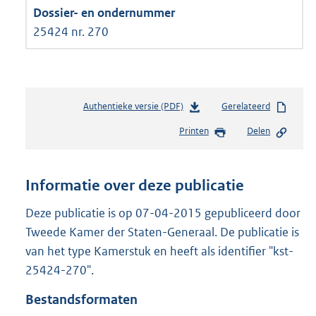
25424 nr. 270
Authentieke versie (PDF)
b
Gerelateerd
e
Printen
Delen
s
t
a
n
Informatie over deze publicatie
d
s
Deze publicatie is op 07-04-2015 gepubliceerd door
g
Tweede Kamer der Staten-Generaal. De publicatie is
r
van het type Kamerstuk en heeft als identifier "kst-
o
25424-270".
o
t
Bestandsformaten
t
e