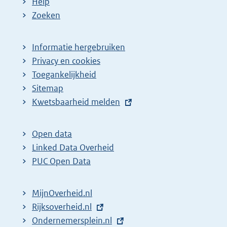
Help
Zoeken
Informatie hergebruiken
Privacy en cookies
Toegankelijkheid
Sitemap
E
Kwetsbaarheid melden
x
t
Open data
e
Linked Data Overheid
r
PUC Open Data
n
e
MijnOverheid.nl
l
E
Rijksoverheid.nl
i
x
E
Ondernemersplein.nl
n