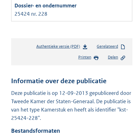
25424 nr. 228
Authentieke versie (PDF)
b
Gerelateerd
e
Printen
Delen
s
t
a
n
Informatie over deze publicatie
d
s
Deze publicatie is op 12-09-2013 gepubliceerd door
g
Tweede Kamer der Staten-Generaal. De publicatie is
r
van het type Kamerstuk en heeft als identifier "kst-
o
25424-228".
o
t
Bestandsformaten
t
e