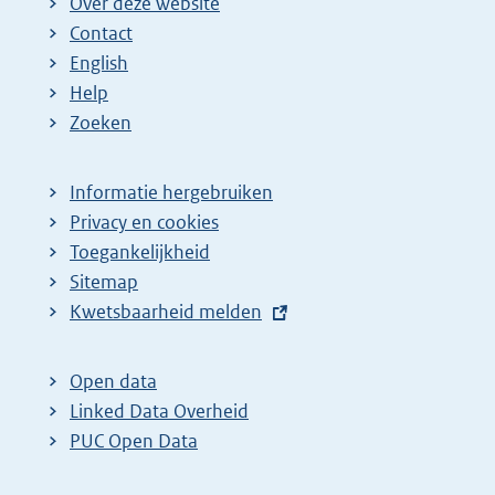
Over deze website
Contact
English
Help
Zoeken
Informatie hergebruiken
Privacy en cookies
Toegankelijkheid
Sitemap
E
Kwetsbaarheid melden
x
t
Open data
e
Linked Data Overheid
r
PUC Open Data
n
e