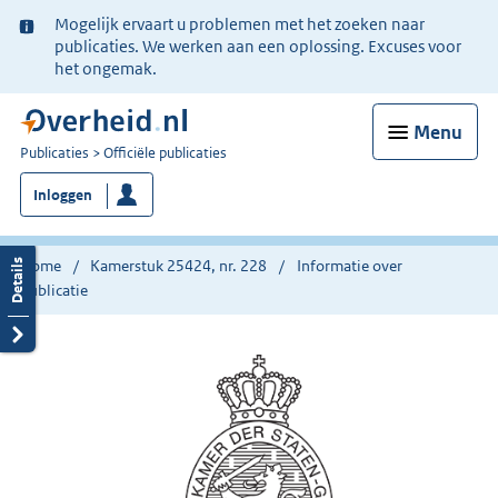
Ter
Mogelijk ervaart u problemen met het zoeken naar
informatie:
publicaties. We werken aan een oplossing. Excuses voor
het ongemak.
Menu
U
Publicaties
Officiële publicaties
bent
Inloggen
nu
hier:
Home
Kamerstuk 25424, nr. 228
Informatie over
publicatie