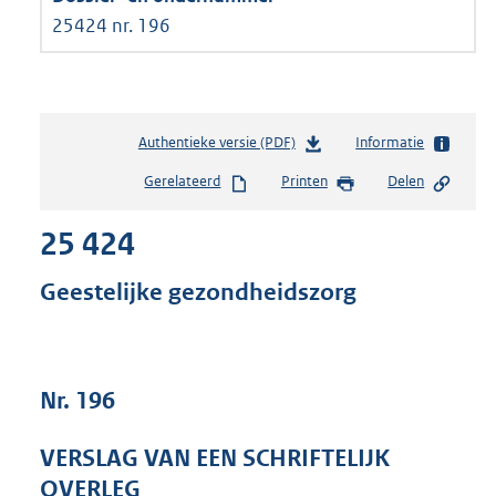
25424 nr. 196
Authentieke versie (PDF)
b
Informatie
e
Gerelateerd
Printen
Delen
s
t
25 424
a
n
d
Geestelijke gezondheidszorg
s
g
r
o
Nr. 196
o
t
t
VERSLAG VAN EEN SCHRIFTELIJK
e
OVERLEG
: