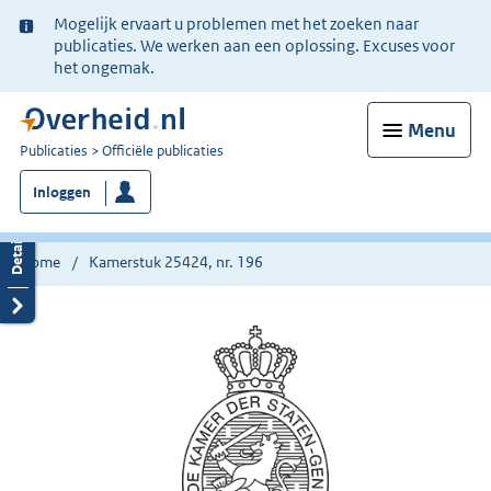
Ter
Mogelijk ervaart u problemen met het zoeken naar
informatie:
publicaties. We werken aan een oplossing. Excuses voor
het ongemak.
Menu
U
Publicaties
Officiële publicaties
bent
Inloggen
nu
hier:
Home
Kamerstuk 25424, nr. 196