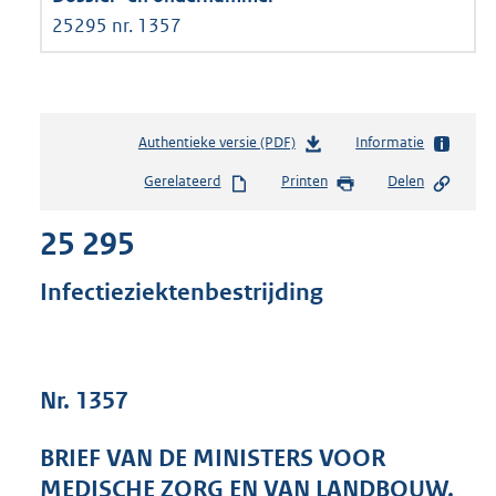
25295 nr. 1357
Authentieke versie (PDF)
b
Informatie
e
Gerelateerd
Printen
Delen
s
t
25 295
a
n
d
Infectieziektenbestrijding
s
g
r
o
Nr. 1357
o
t
t
BRIEF VAN DE MINISTERS VOOR
e
MEDISCHE ZORG EN VAN LANDBOUW,
: