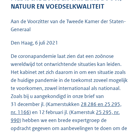
5
NATUUR EN VOEDSELKWALITEIT
9
K
Aan de Voorzitter van de Tweede Kamer der Staten-
b
Generaal
Den Haag, 6 juli 2021
De coronapandemie laat zien dat een zoönose
wereldwijd tot ontwrichtende situaties kan leiden.
Het kabinet zet zich daarom in om een situatie zoals
de huidige pandemie in de toekomst zoveel mogelijk
te voorkomen, zowel internationaal als nationaal.
Zoals bij u aangekondigd in onze brief van
31 december jl. (Kamerstukken
28 286 en 25 295,
nr. 1166
) en 12 februari jl. (Kamerstuk
25 295, nr.
990
) hebben we een brede expertgroep de
opdracht gegeven om aanbevelingen te doen om de