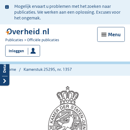
Ter
Mogelijk ervaart u problemen met het zoeken naar
informatie:
publicaties. We werken aan een oplossing. Excuses voor
het ongemak.
Menu
U
Publicaties
Officiële publicaties
bent
Inloggen
nu
hier:
Home
Kamerstuk 25295, nr. 1357