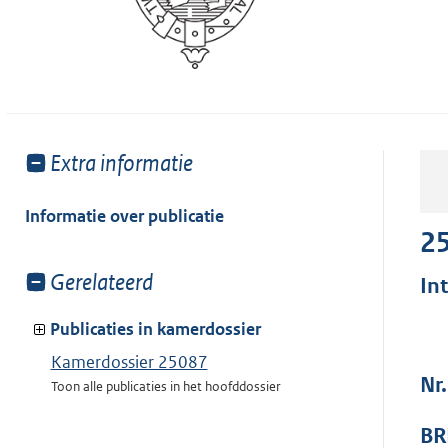
Toon
Extra informatie
meer
van:
Informatie over publicatie
2
Toon
Gerelateerd
In
meer
van:
Publicaties in kamerdossier
Kamerdossier 25087
Nr
Toon alle publicaties in het hoofddossier
BR