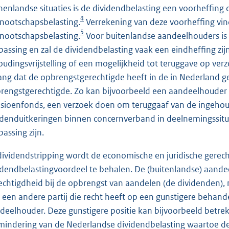
nenlandse situaties is de dividendbelasting een voorheffing
4
nootschapsbelasting.
Verrekening van deze voorheffing vin
5
nootschapsbelasting.
Voor buitenlandse aandeelhouders is 
passing en zal de dividendbelasting vaak een eindheffing zi
oudingsvrijstelling of een mogelijkheid tot teruggave op ver
ang dat de opbrengstgerechtigde heeft in de in Nederland ge
rengstgerechtigde. Zo kan bijvoorbeeld een aandeelhouder die
sioenfonds, een verzoek doen om teruggaaf van de ingehoud
idenduitkeringen binnen concernverband in deelnemingssitua
passing zijn.
 dividendstripping wordt de economische en juridische gerec
idendbelastingvoordeel te behalen. De (buitenlandse) aand
echtigdheid bij de opbrengst van aandelen (de dividenden),
 een andere partij die recht heeft op een gunstigere behand
deelhouder. Deze gunstigere positie kan bijvoorbeeld betre
mindering van de Nederlandse dividendbelasting waartoe de