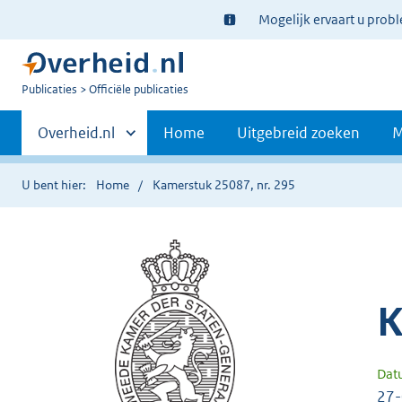
Ter
Mogelijk ervaart u prob
informatie:
U
Publicaties
Officiële publicaties
bent
Primaire
nu
Andere
Overheid.nl
Home
Uitgebreid zoeken
M
hier:
sites
navigatie
binnen
U bent hier:
Home
Kamerstuk 25087, nr. 295
K
Dat
27-