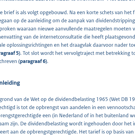
e brief is als volgt opgebouwd. Na een korte schets van he
egaan op de aanleiding om de aanpak van dividendstrippin
proken waaraan nieuwe aanvullende maatregelen moeten 
envatting van de internetconsultatie die heeft plaatsgevo
cale oplossingsrichtingen en het draagvlak daarvoor nader t
ragraaf 5)
. Tot slot wordt het vervolgtraject met betrekking 
chreven
(paragraaf 6)
.
Inleiding
grond van de Wet op de dividendbelasting 1965 (Wet DB 19
echtigd is tot de opbrengst van aandelen in een vennootscha
rengstgerechtigde een (in Nederland of in het buitenland wo
haam zijn. De dividendbelasting wordt ingehouden door het 
keert aan de opbrengstgerechtigde. Het tarief is op basis va