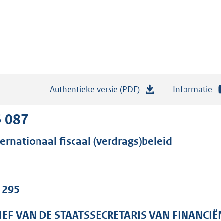
Authentieke versie (PDF)
b
Informatie
e
s
5 087
t
ternationaal fiscaal (verdrags)beleid
a
n
d
s
. 295
g
r
IEF VAN DE STAATSSECRETARIS VAN FINANCIË