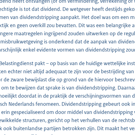
idend heeft ontvangen (of om vermindering, verrekening of te
echtigde is tot dat dividend. De wetgever heeft destijds gek
men van dividendstripping aanpakt. Het doel was om een maat
ktijk en geen overkill zou bevatten. Dit was een belangrijke
engere maatregelen ingrijpend zouden uitwerken op de reguli
imisbruikwetgeving is onderkend dat de aanpak van dividends
rschijnlijk enkel evidente vormen van dividendstripping z
Belastingdienst pakt – op basis van de huidige wettelijke i
jken echter niet altijd adequaat te zijn voor de bestrijding va
r de zware bewijslast die op grond van de hiervoor beschre
t om te bewijzen dat sprake is van dividendstripping. Daarna
oeilijkt doordat in de praktijk de verschijningsvormen van di
isch Nederlands fenomeen. Dividendstripping gebeurt ook i
h erin gespecialiseerd om door middel van dividendstripping
ewikkelde structuren, gericht op het verhullen van de rechts
k ook buitenlandse partijen betrokken zijn. Dit maakt het v