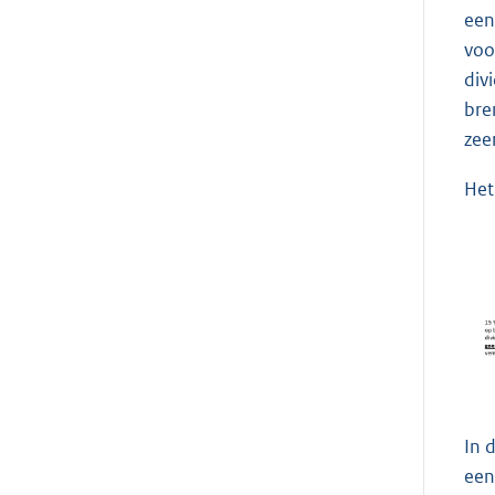
een
voo
div
bre
zee
Het
In 
een