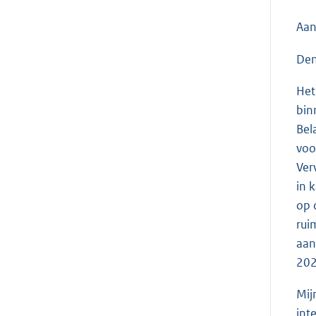
Aan
Den
Het
bin
Bel
voo
Ver
in 
op 
rui
aan
202
Mij
int