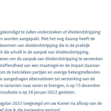
gekondigd te zullen onderzoeken of dividendstripping
kan worden aangepakt. Met het oog daarop heeft de
vormen van dividendstripping die in de praktijk
 die schuilt in de aanpak van dividendstripping.
tieven om de aanpak van dividendstripping te versterken
eltreffendheid van een maatregel en de impact daarvan
k om de betrokken partijen en overige belangstellenden
e aangedragen alternatieven tot versterking van de
e varianten naar voren te brengen, is op 15 december
nsultatie is op 26 januari 2022 gesloten.
tingplan 2022 toegezegd om uw Kamer na afloop van de
ef doe ik die toezegging gestand.