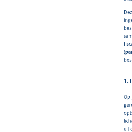
Dez
ing
bes
sam
fis
(pa
bes
1. 
Op 
ger
opb
lic
uit