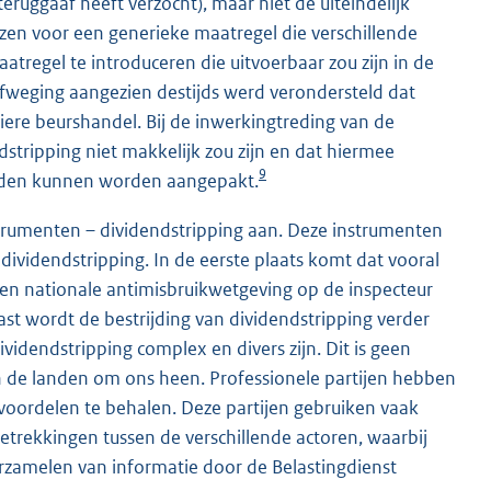
ruggaaf heeft verzocht), maar niet de uiteindelijk
ozen voor een generieke maatregel die verschillende
regel te introduceren die uitvoerbaar zou zijn in de
 afweging aangezien destijds werd verondersteld dat
ere beurshandel. Bij de inwerkingtreding van de
tripping niet makkelijk zou zijn en dat hiermee
9
ouden kunnen worden aangepakt.
nstrumenten – dividendstripping aan. Deze instrumenten
n dividendstripping. In de eerste plaats komt dat vooral
ven nationale antimisbruikwetgeving op de inspecteur
ast wordt de bestrijding van dividendstripping verder
videndstripping complex en divers zijn. Dit is geen
n de landen om ons heen. Professionele partijen hebben
 voordelen te behalen. Deze partijen gebruiken vaak
betrekkingen tussen de verschillende actoren, waarbij
erzamelen van informatie door de Belastingdienst