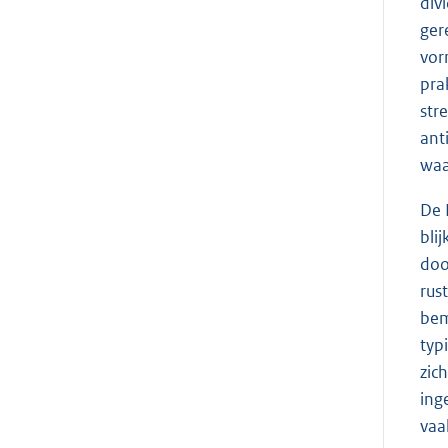
div
ger
vor
pra
str
ant
waa
De 
bli
doo
rus
bem
typ
zic
ing
vaa