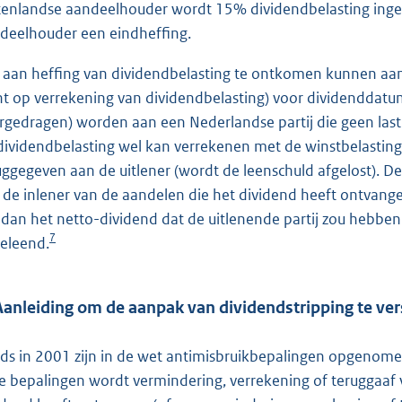
tenlandse aandeelhouder wordt 15% dividendbelasting ingeh
deelhouder een eindheffing.
aan heffing van dividendbelasting te ontkomen kunnen aa
ht op verrekening van dividendbelasting) voor dividenddatu
rgedragen) worden aan een Nederlandse partij die geen last
dividendbelasting wel kan verrekenen met de winstbelasti
uggegeven aan de uitlener (wordt de leenschuld afgelost). D
 de inlener van de aandelen die het dividend heeft ontvang
n dan het netto-dividend dat de uitlenende partij zou hebbe
7
geleend.
Aanleiding om de aanpak van dividendstripping te ve
ds in 2001 zijn in de wet antimisbruikbepalingen opgenome
e bepalingen wordt vermindering, verrekening of teruggaaf v