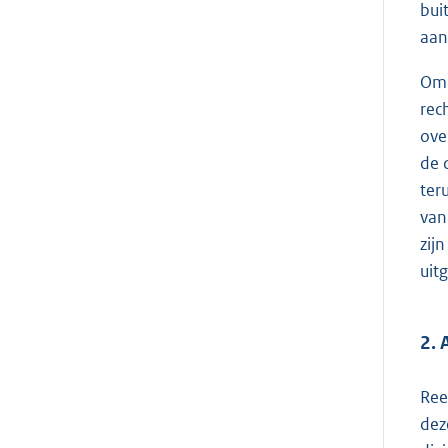
bui
aan
Om 
rec
ove
de 
ter
van
zij
uit
2. 
Ree
dez