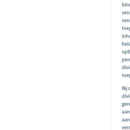
bin
ven
ven
toe
inh
bel
opb
pen
div
toe
Bij
div
ger
aan
aan
ver