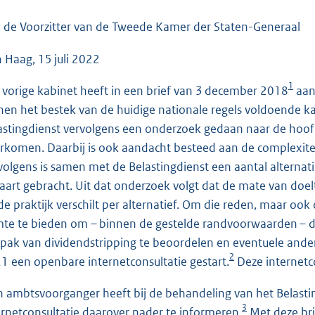
o
o
 de Voorzitter van de Tweede Kamer der Staten-Generaal
t
 Haag, 15 juli 2022
t
e
1
 vorige kabinet heeft in een brief van 3 december 2018
aan
:
nen het bestek van de huidige nationale regels voldoende 
1
astingdienst vervolgens een onderzoek gedaan naar de hoofd
4
rkomen. Daarbij is ook aandacht besteed aan de complexiteit
8
volgens is samen met de Belastingdienst een aantal alterna
K
kaart gebracht. Uit dat onderzoek volgt dat de mate van do
b
de praktijk verschilt per alternatief. Om die reden, maar oo
mte te bieden om – binnen de gestelde randvoorwaarden – d
pak van dividendstripping te beoordelen en eventuele ander
2
1 een openbare internetconsultatie gestart.
Deze internetco
n ambtsvoorganger heeft bij de behandeling van het Belas
3
ernetconsultatie daarover nader te informeren.
Met deze bri