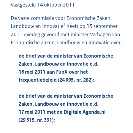
Vastgesteld
14 oktober 2011
1
4
0
De vaste commissie voor Economische Zaken,
K
1
Landbouw en Innovatie
heeft op 15 september
b
2011 overleg gevoerd met minister Verhagen van
Economische Zaken, Landbouw en Innovatie over:
–
de brief van de minister van Economische
Zaken, Landbouw en Innovatie d.d.
16 mei 2011 aan FunX over het
frequentiebeleid (
24 095, nr. 282
);
–
de brief van de minister van Economische
Zaken, Landbouw en Innovatie d.d.
17 mei 2011 met de Digitale Agenda.nl
(
29 515, nr. 331
);