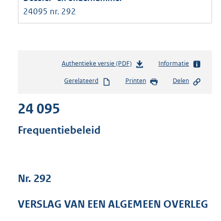
24095 nr. 292
Authentieke versie (PDF)
b
Informatie
e
Gerelateerd
Printen
Delen
s
t
24 095
a
n
d
Frequentiebeleid
s
g
r
o
Nr. 292
o
t
t
VERSLAG VAN EEN ALGEMEEN OVERLEG
e
: