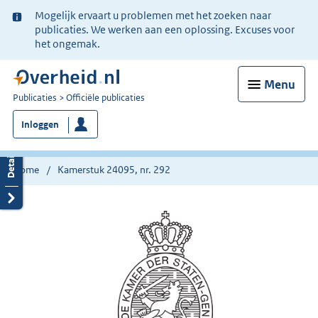
Ter
Mogelijk ervaart u problemen met het zoeken naar
informatie:
publicaties. We werken aan een oplossing. Excuses voor
het ongemak.
Menu
U
Publicaties
Officiële publicaties
bent
Inloggen
nu
hier:
Home
Kamerstuk 24095, nr. 292