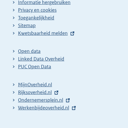
Informatie hergebruiken
Privacy en cookies
Toegankelijkheid
Sitemap
E
Kwetsbaarheid melden
x
t
Open data
e
Linked Data Overheid
r
PUC Open Data
n
e
MijnOverheid.nl
l
E
Rijksoverheid.nl
i
x
E
Ondernemersplein.nl
n
t
x
E
Werkenbijdeoverheid.nl
k
e
t
x
:
r
e
t