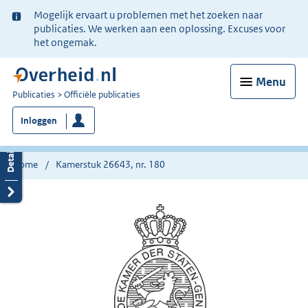
Ter
Mogelijk ervaart u problemen met het zoeken naar
informatie:
publicaties. We werken aan een oplossing. Excuses voor
het ongemak.
Menu
U
Publicaties
Officiële publicaties
bent
Inloggen
nu
hier:
Home
Kamerstuk 26643, nr. 180