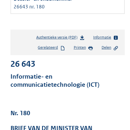
26643 nr. 180
Authentieke versie (PDF)
b
Informatie
e
Gerelateerd
Printen
Delen
s
t
26 643
a
n
d
Informatie- en
s
communicatietechnologie (ICT)
g
r
o
o
t
Nr. 180
t
e
BRIEF VAN DE MINISTER VAN
: