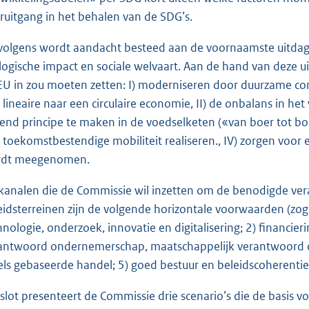
ruitgang in het behalen van de SDG’s.
volgens wordt aandacht besteed aan de voornaamste uitdag
logische impact en sociale welvaart. Aan de hand van deze u
EU in zou moeten zetten: I) moderniseren door duurzame c
 lineaire naar een circulaire economie, II) de onbalans in h
dend principe te maken in de voedselketen («van boer tot b
 toekomstbestendige mobiliteit realiseren., IV) zorgen voor e
dt meegenomen.
kanalen die de Commissie wil inzetten om de benodigde ve
eidsterreinen zijn de volgende horizontale voorwaarden (z
hnologie, onderzoek, innovatie en digitalisering; 2) financieri
antwoord ondernemerschap, maatschappelijk verantwoord 
els gebaseerde handel; 5) goed bestuur en beleidscoherentie
 slot presenteert de Commissie drie scenario’s die de basis