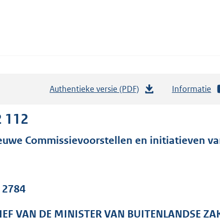
Authentieke versie (PDF)
b
Informatie
e
s
2 112
t
euwe Commissievoorstellen en initiatieven va
a
n
d
s
. 2784
g
r
IEF VAN DE MINISTER VAN BUITENLANDSE ZA