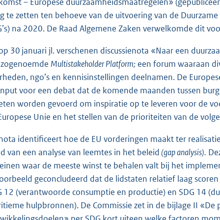
komst – Europese duurzaamheidsmaatregelen» (gepublicee
g te zetten ten behoeve van de uitvoering van de Duurzame
’s) na 2020. De Raad Algemene Zaken verwelkomde dit voor
op 30 januari jl. verschenen discussienota «Naar een duurz
t zogenoemde
Multistakeholder Platform;
een forum waaraan diver
rheden, ngo’s en kennisinstellingen deelnamen. De Europese
 input voor een debat dat de komende maanden tussen burg
ten worden gevoerd om inspiratie op te leveren voor de v
Europese Unie en het stellen van de prioriteiten van de vol
nota identificeert hoe de EU vorderingen maakt ter realisati
d van een analyse van leemtes in het beleid
(gap analysis).
Dez
reinen waar de meeste winst te behalen valt bij het implem
voorbeeld geconcludeerd dat de lidstaten relatief laag score
 12 (verantwoorde consumptie en productie) en SDG 14 (du
itieme hulpbronnen). De Commissie zet in de bijlage II «De
wikkelingsdoelen» per SDG kort uiteen welke factoren mome