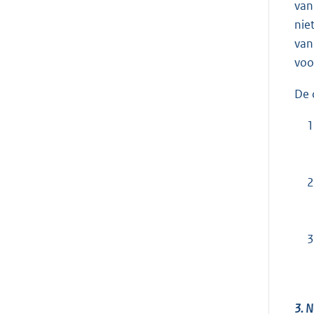
van
nie
van
voo
De 
1
2
3
3. N