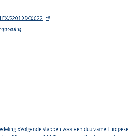
=CELEX:52019DC0022
ngstoetsing
edeling «Volgende stappen voor een duurzame Europese
1