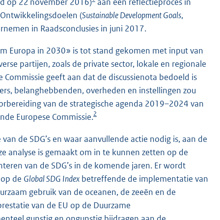
rd op 22 november 2016)
aan een reflectieproces in
 Ontwikkelingsdoelen (
Sustainable Development Goals
,
nemen in Raadsconclusies in juni 2017.
aam Europa in 2030» is tot stand gekomen met input van
se partijen, zoals de private sector, lokale en regionale
 Commissie geeft aan dat de discussienota bedoeld is
ers, belanghebbenden, overheden en instellingen zou
oorbereiding van de strategische agenda 2019–2024 van
2
gende Europese Commissie.
e van de SDG’s en waar aanvullende actie nodig is, aan de
e analyse is gemaakt om in te kunnen zetten op de
enteren van de SDG’s in de komende jaren. Er wordt
n op de
Global SDG Index
betreffende de implementatie van
urzaam gebruik van de oceanen, de zeeën en de
 prestatie van de EU op de Duurzame
nteel gunstig en ongunstig bijdragen aan de