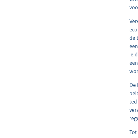
voo
Ver
eco
de 
een
lei
een
wor
De 
bel
tec
ver
reg
Tot