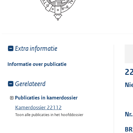
Toon
Extra informatie
meer
van:
Informatie over publicatie
2
Toon
Gerelateerd
Ni
meer
van:
Publicaties in kamerdossier
Kamerdossier 22112
Nr
Toon alle publicaties in het hoofddossier
BR