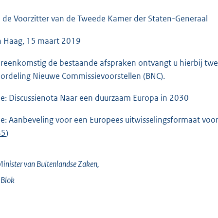
o
o
 de Voorzitter van de Tweede Kamer der Staten-Generaal
t
 Haag, 15 maart 2019
t
e
reenkomstig de bestaande afspraken ontvangt u hierbij twe
:
ordeling Nieuwe Commissievoorstellen (BNC).
6
8
he: Discussienota Naar een duurzaam Europa in 2030
K
b
he: Aanbeveling voor een Europees uitwisselingsformaat voo
85
)
inister van Buitenlandse Zaken,
Blok