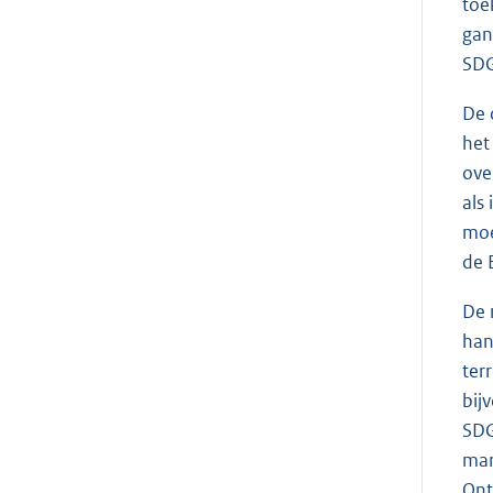
toe
gan
SDG
De 
he
ove
als
moe
de 
De 
han
ter
bij
SDG
mar
Ont