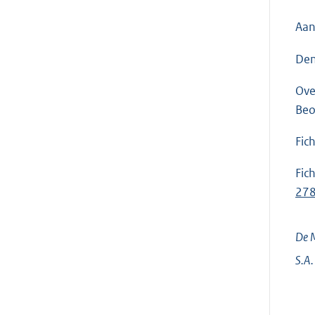
Aan
Den
Ove
Beo
Fic
Fic
27
De M
S.A.