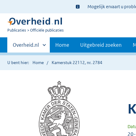
Ter
Mogelijk ervaart u prob
informatie:
U
Publicaties
Officiële publicaties
bent
Primaire
nu
Andere
Overheid.nl
Home
Uitgebreid zoeken
M
hier:
sites
navigatie
binnen
U bent hier:
Home
Kamerstuk 22112, nr. 2784
K
Dat
20-