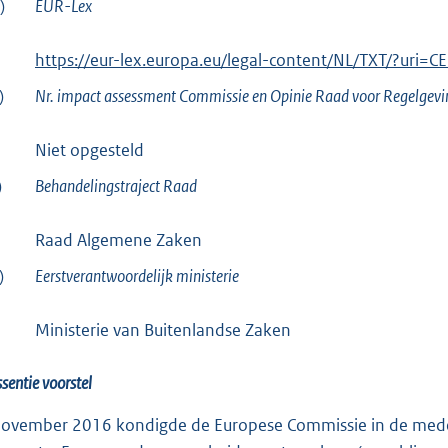
)
EUR-Lex
E
https://eur-lex.europa.eu/legal-content/NL/TXT/?uri
x
)
Nr. impact assessment Commissie en Opinie Raad voor Regelgevi
t
e
Niet opgesteld
r
)
Behandelingstraject Raad
n
e
Raad Algemene Zaken
l
)
i
Eerstverantwoordelijk ministerie
n
k
Ministerie van Buitenlandse Zaken
:
ssentie voorstel
november 2016 kondigde de Europese Commissie in de med