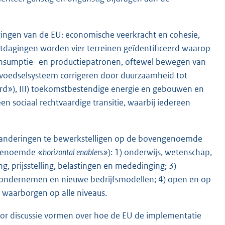
ingen van de EU: economische veerkracht en cohesie,
itdagingen worden vier terreinen geïdentificeerd waarop
onsumptie- en productiepatronen, oftewel bewegen van
et voedselsysteem corrigeren door duurzaamheid tot
ord»), III) toekomstbestendige energie en gebouwen en
en sociaal rechtvaardige transitie, waarbij iedereen
randeringen te bewerkstelligen op de bovengenoemde
ogenoemde «
horizontal enablers
»): 1) onderwijs, wetenschap,
ng, prijsstelling, belastingen en mededinging; 3)
ondernemen en nieuwe bedrijfsmodellen; 4) open en op
 waarborgen op alle niveaus.
 voor discussie vormen over hoe de EU de implementatie