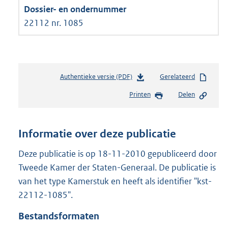
22112 nr. 1085
Authentieke versie (PDF)
b
Gerelateerd
e
Printen
Delen
s
t
a
n
Informatie over deze publicatie
d
s
Deze publicatie is op 18-11-2010 gepubliceerd door
g
Tweede Kamer der Staten-Generaal. De publicatie is
r
van het type Kamerstuk en heeft als identifier "kst-
o
22112-1085".
o
t
Bestandsformaten
t
e