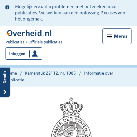
Ter
Mogelijk ervaart u problemen met het zoeken naar
informatie:
publicaties. We werken aan een oplossing. Excuses voor
het ongemak.
Menu
U
Publicaties
Officiële publicaties
bent
Inloggen
nu
hier:
Home
Kamerstuk 22112, nr. 1085
Informatie over
publicatie