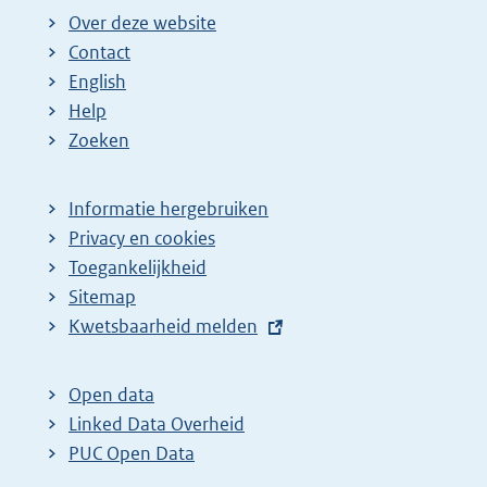
Over deze website
Contact
English
Help
Zoeken
Informatie hergebruiken
Privacy en cookies
Toegankelijkheid
Sitemap
E
Kwetsbaarheid melden
x
t
Open data
e
Linked Data Overheid
r
PUC Open Data
n