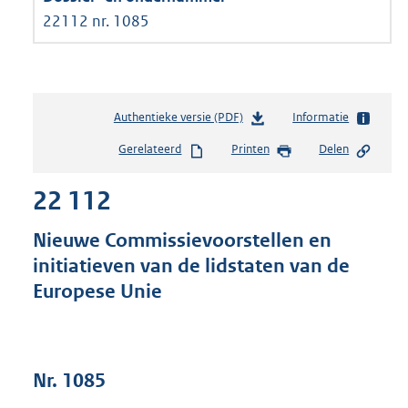
22112 nr. 1085
Authentieke versie (PDF)
b
Informatie
e
Gerelateerd
Printen
Delen
s
t
22 112
a
n
d
Nieuwe Commissievoorstellen en
s
initiatieven van de lidstaten van de
g
Europese Unie
r
o
o
t
t
Nr. 1085
e
: