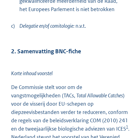
gekwalificeerde meerderheid van de Raad,
het Europees Parlement is niet betrokken
c)
Delegatie en/of comitologie:
n.v.t.
2. Samenvatting BNC-fiche
Korte inhoud voorstel
De Commissie stelt voor om de
vangstmogelijkheden (TACs,
Total Allowable Catches
)
voor de visserij door EU-schepen op
diepzeevisbestanden verder te reduceren, conform
de regels van de beleidsverklaring COM (2010) 241
1
en de tweejaarlijkse biologische adviezen van ICES
.
Nederland steunt het voorstel van het Verenigd