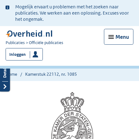
Ter
Mogelijk ervaart u problemen met het zoeken naar
informatie:
publicaties. We werken aan een oplossing. Excuses voor
het ongemak.
Menu
U
Publicaties
Officiële publicaties
bent
Inloggen
nu
hier:
Home
Kamerstuk 22112, nr. 1085