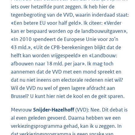
iets over hetzelfde punt zeggen. Ik heb hier de
tegenbegroting van de VVD, waarin inderdaad staat:
«Een betere EU voor half geld». Ik citeer: «Verder
kan er bespaard worden op de landbouwuitgaven»,
«In 2010 spendeert de Europese Unie voor zo’n
43 mld.», «Uit de CPB-berekeningen blijkt dat de
helft kan worden vrijgespeeld» en «Landbouw:
afbouwen naar 18 mld. per jaar». Ik mag toch
aannemen dat de VVD met een mond spreekt en
dat nu niet ineens om electorale redenen niet wil?
Wil de VVD nu wel of geen lagere afdracht aan
Brussel? U kunt hier niet de kool en de geit sparen.
Mevrouw
Snijder-Hazelhoff
(VVD): Nee. Dit debat is
al even geleden gevoerd. Daarna hebben we een
verkiezingsprogramma gehad, kan ik u zeggen. In
dat verkiezingsprogramma is geen sprake van