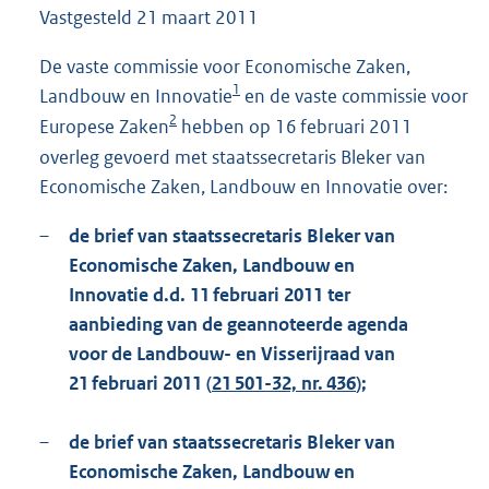
Vastgesteld
21 maart 2011
1
4
8
De vaste commissie voor Economische Zaken,
K
1
Landbouw en Innovatie
en de vaste commissie voor
b
2
Europese Zaken
hebben op 16 februari 2011
overleg gevoerd met staatssecretaris Bleker van
Economische Zaken, Landbouw en Innovatie over:
–
de brief van staatssecretaris Bleker van
Economische Zaken, Landbouw en
Innovatie d.d. 11 februari 2011 ter
aanbieding van de geannoteerde agenda
voor de Landbouw- en Visserijraad van
21 februari 2011 (
21 501-32, nr. 436
);
–
de brief van staatssecretaris Bleker van
Economische Zaken, Landbouw en