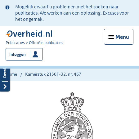
Ter
Mogelijk ervaart u problemen met het zoeken naar
informatie:
publicaties. We werken aan een oplossing. Excuses voor
het ongemak.
Menu
U
Publicaties
Officiële publicaties
bent
Inloggen
nu
hier:
Home
Kamerstuk 21501-32, nr. 467