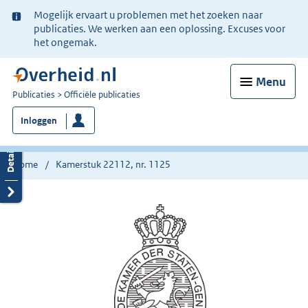
Ter
Mogelijk ervaart u problemen met het zoeken naar
informatie:
publicaties. We werken aan een oplossing. Excuses voor
het ongemak.
Menu
U
Publicaties
Officiële publicaties
bent
Inloggen
nu
hier:
Home
Kamerstuk 22112, nr. 1125