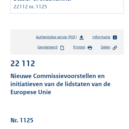
22112 nr. 1125
Authentieke versie (PDF)
b
Informatie
e
Gerelateerd
Printen
Delen
s
t
22 112
a
n
d
Nieuwe Commissievoorstellen en
s
initiatieven van de lidstaten van de
g
Europese Unie
r
o
o
t
t
Nr. 1125
e
: