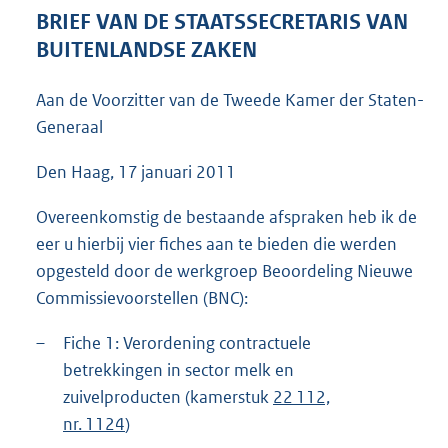
6
BRIEF VAN DE STAATSSECRETARIS VAN
6
BUITENLANDSE ZAKEN
K
b
Aan de Voorzitter van de Tweede Kamer der Staten-
Generaal
Den Haag, 17 januari 2011
Overeenkomstig de bestaande afspraken heb ik de
eer u hierbij vier fiches aan te bieden die werden
opgesteld door de werkgroep Beoordeling Nieuwe
Commissievoorstellen (BNC):
–
Fiche 1: Verordening contractuele
betrekkingen in sector melk en
zuivelproducten (kamerstuk
22 112,
nr. 1124
)