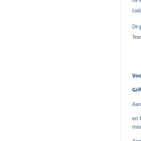
Lodd
De g
Teun
Voo
Gri
Aan
en 
min