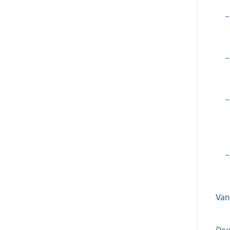
−
−
−
−
Van
De v