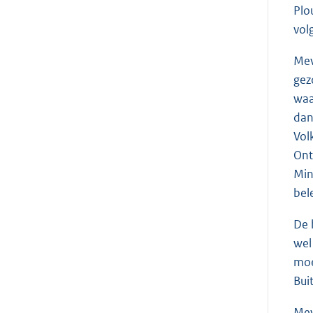
Plo
vol
Me
gez
waa
dan
Vol
Ont
Min
bel
De 
wel
moe
Bui
Me