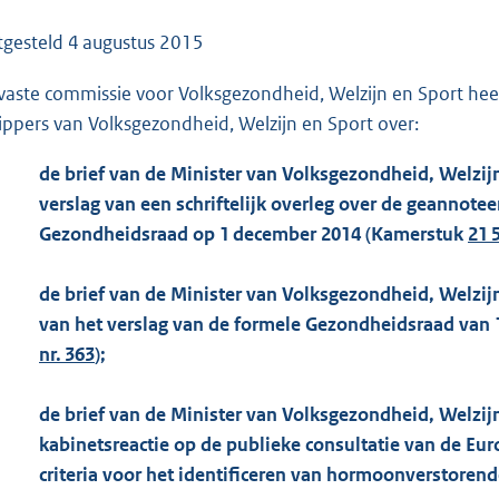
o
o
tgesteld
4 augustus 2015
t
vaste commissie voor Volksgezondheid, Welzijn en Sport hee
t
ippers van Volksgezondheid, Welzijn en Sport over:
e
:
de brief van de Minister van Volksgezondheid, Welzi
9
verslag van een schriftelijk overleg over de geannot
1
Gezondheidsraad op 1 december 2014 (Kamerstuk
21 
K
b
de brief van de Minister van Volksgezondheid, Welzijn
van het verslag van de formele Gezondheidsraad van 
nr. 363
);
de brief van de Minister van Volksgezondheid, Welzij
kabinetsreactie op de publieke consultatie van de Eu
criteria voor het identificeren van hormoonverstoren