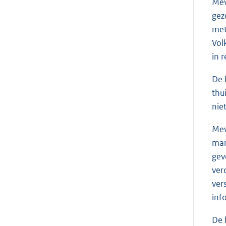
Me
gez
met
Vol
in r
De 
thu
niet
Me
mar
gev
ver
ver
inf
De 