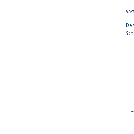
Vas
De 
Sch
−
−
−