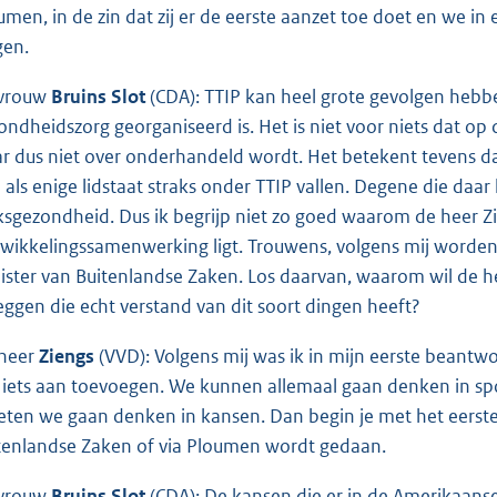
umen, in de zin dat zij er de eerste aanzet toe doet en we i
gen.
vrouw
Bruins Slot
(CDA): TTIP kan heel grote gevolgen heb
ondheidszorg georganiseerd is. Het is niet voor niets dat op 
r dus niet over onderhandeld wordt. Het betekent tevens dat
 als enige lidstaat straks onder TTIP vallen. Degene die daar
ksgezondheid. Dus ik begrijp niet zo goed waarom de heer Zie
wikkelingssamenwerking ligt. Trouwens, volgens mij worde
ister van Buitenlandse Zaken. Los daarvan, waarom wil de he
eggen die echt verstand van dit soort dingen heeft?
heer
Ziengs
(VVD): Volgens mij was ik in mijn eerste beantwoo
 iets aan toevoegen. We kunnen allemaal gaan denken in sp
ten we gaan denken in kansen. Dan begin je met het eerste 
tenlandse Zaken of via Ploumen wordt gedaan.
vrouw
Bruins Slot
(CDA): De kansen die er in de Amerikaanse