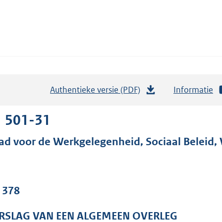
Authentieke versie (PDF)
b
Informatie
e
s
1 501-31
t
ad voor de Werkgelegenheid, Sociaal Beleid
a
n
d
s
. 378
g
r
RSLAG VAN EEN ALGEMEEN OVERLEG