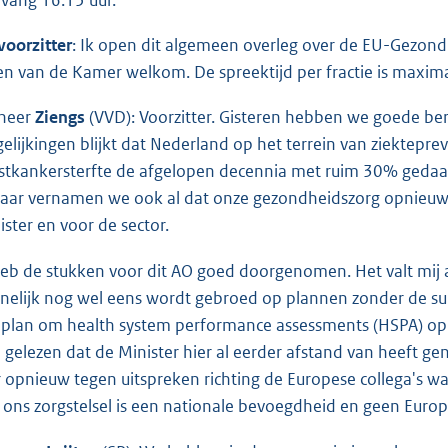
vang 16.15 uur.
voorzitter
: Ik open dit algemeen overleg over de EU-Gezond
en van de Kamer welkom. De spreektijd per fractie is maxima
heer
Ziengs
(VVD): Voorzitter. Gisteren hebben we goede beri
gelijkingen blijkt dat Nederland op het terrein van ziektepr
stkankersterfte de afgelopen decennia met ruim 30% gedaa
 jaar vernamen we ook al dat onze gezondheidszorg opnieuw
ister en voor de sector.
heb de stukken voor dit AO goed doorgenomen. Het valt mij 
nelijk nog wel eens wordt gebroed op plannen zonder de subs
 plan om health system performance assessments (HSPA) op
 gelezen dat de Minister hier al eerder afstand van heeft ge
r opnieuw tegen uitspreken richting de Europese collega's w
 ons zorgstelsel is een nationale bevoegdheid en geen Europ