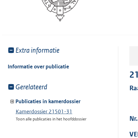
Toon
Extra informatie
meer
van:
Informatie over publicatie
2
Toon
Gerelateerd
Ra
meer
van:
Publicaties in kamerdossier
Kamerdossier 21501-31
Nr
Toon alle publicaties in het hoofddossier
VE