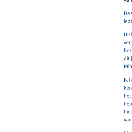
Aan
De
led
De 
ver
bor
dit
Min
Ik 
ken
het
heb
hie
van