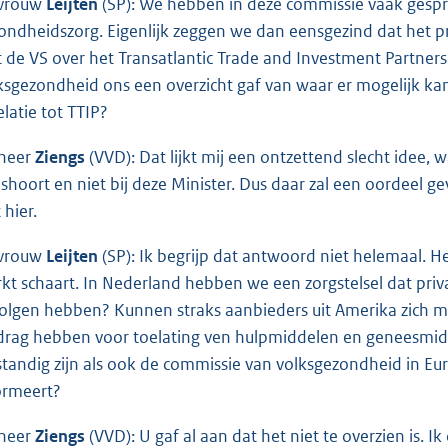
vrouw
Leijten
(SP): We hebben in deze commissie vaak gespro
ondheidszorg. Eigenlijk zeggen we dan eensgezind dat het pr
 de VS over het Transatlantic Trade and Investment Partnershi
ksgezondheid ons een overzicht gaf van waar er mogelijk ka
elatie tot TTIP?
heer
Ziengs
(VVD): Dat lijkt mij een ontzettend slecht idee, w
ishoort en niet bij deze Minister. Dus daar zal een oordee
 hier.
vrouw
Leijten
(SP): Ik begrijp dat antwoord niet helemaal. He
kt schaart. In Nederland hebben we een zorgstelsel dat priva
olgen hebben? Kunnen straks aanbieders uit Amerika zich m
drag hebben voor toelating ven hulpmiddelen en geneesmid
standig zijn als ook de commissie van volksgezondheid in E
ormeert?
heer
Ziengs
(VVD): U gaf al aan dat het niet te overzien is. 