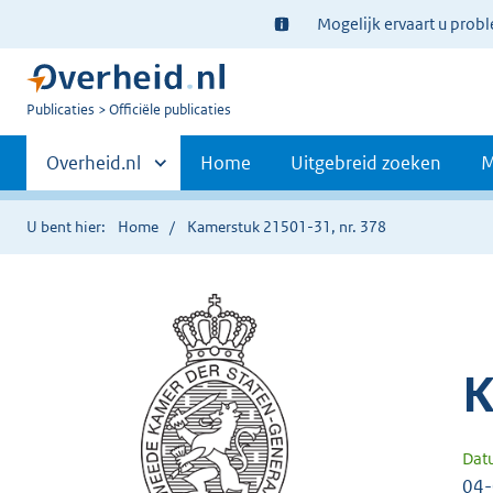
Ter
Mogelijk ervaart u prob
informatie:
U
Publicaties
Officiële publicaties
bent
Primaire
nu
Andere
Overheid.nl
Home
Uitgebreid zoeken
M
hier:
sites
navigatie
binnen
U bent hier:
Home
Kamerstuk 21501-31, nr. 378
K
Dat
04-