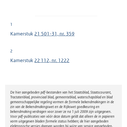
1
Kamerstuk
21 501-31, nr. 359
2
Kamerstuk
22 112, nr. 1222
Disclaimer
De hier aangeboden pdf-bestanden van het Staatsblad, Staatscourant,
Tractatenblad, provinciaal blad, gemeenteblad, waterschapsblad en blad
gemeenschappelijke regeling vormen de formele bekendmakingen in de
zin van de Bekendmakingswet en de Rijkswet goedkeuring en
bekendmaking verdragen voor zover ze na 1 juli 2009 zijn uitgegeven.
Voor pdf-publicaties van vóór deze datum geldt dat alleen de in papieren
vorm uitgegeven bladen formele status hebben; de hier aangeboden
elektronische versies daarvan worden bij wijze van service aangeboden.