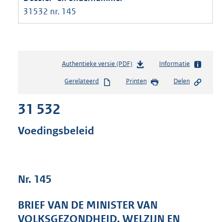
31532 nr. 145
Authentieke versie (PDF)
b
Informatie
e
Gerelateerd
Printen
Delen
s
t
31 532
a
n
d
Voedingsbeleid
s
g
r
o
Nr. 145
o
t
t
BRIEF VAN DE MINISTER VAN
e
VOLKSGEZONDHEID, WELZIJN EN
: