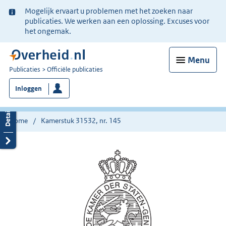
Ter
Mogelijk ervaart u problemen met het zoeken naar
informatie:
publicaties. We werken aan een oplossing. Excuses voor
het ongemak.
Menu
U
Publicaties
Officiële publicaties
bent
Inloggen
nu
hier:
Home
Kamerstuk 31532, nr. 145