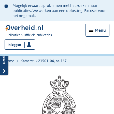
Ter
Mogelijk ervaart u problemen met het zoeken naar
informatie:
publicaties. We werken aan een oplossing. Excuses voor
het ongemak.
Menu
U
Publicaties
Officiële publicaties
bent
Inloggen
nu
hier:
Home
Kamerstuk 21501-04, nr. 167