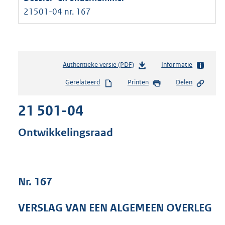
21501-04 nr. 167
Authentieke versie (PDF)
b
Informatie
e
Gerelateerd
Printen
Delen
s
t
21 501-04
a
n
d
Ontwikkelingsraad
s
g
r
o
Nr. 167
o
t
t
VERSLAG VAN EEN ALGEMEEN OVERLEG
e
: