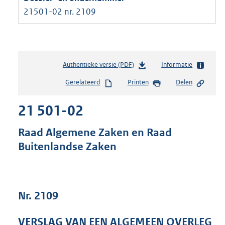
21501-02 nr. 2109
Authentieke versie (PDF)
b
Informatie
e
Gerelateerd
Printen
Delen
s
t
21 501-02
a
n
d
Raad Algemene Zaken en Raad
s
Buitenlandse Zaken
g
r
o
o
t
Nr. 2109
t
e
VERSLAG VAN EEN ALGEMEEN OVERLEG
: