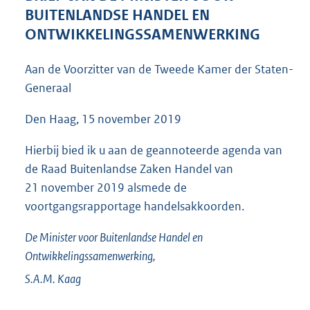
1
BUITENLANDSE HANDEL EN
0
ONTWIKKELINGSSAMENWERKING
4
K
Aan de Voorzitter van de Tweede Kamer der Staten-
b
Generaal
Den Haag, 15 november 2019
Hierbij bied ik u aan de geannoteerde agenda van
de Raad Buitenlandse Zaken Handel van
21 november 2019 alsmede de
voortgangsrapportage handelsakkoorden.
De Minister voor Buitenlandse Handel en
Ontwikkelingssamenwerking,
S.A.M.
Kaag