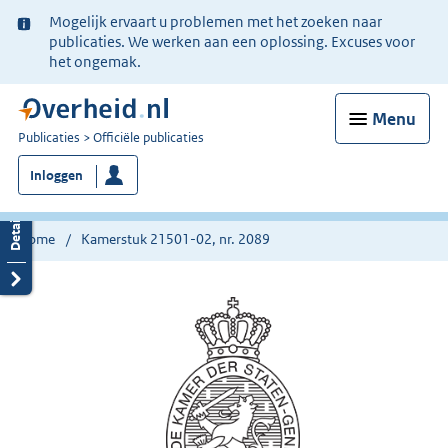
Ter
Mogelijk ervaart u problemen met het zoeken naar
informatie:
publicaties. We werken aan een oplossing. Excuses voor
het ongemak.
Menu
U
Publicaties
Officiële publicaties
bent
Inloggen
nu
hier:
Home
Kamerstuk 21501-02, nr. 2089