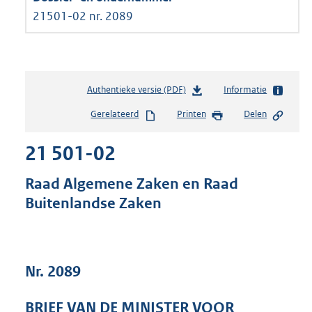
21501-02 nr. 2089
Authentieke versie (PDF)
b
Informatie
e
Gerelateerd
Printen
Delen
s
t
21 501-02
a
n
d
Raad Algemene Zaken en Raad
s
Buitenlandse Zaken
g
r
o
o
t
Nr. 2089
t
e
BRIEF VAN DE MINISTER VOOR
: