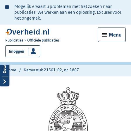
Ter
Mogelijk ervaart u problemen met het zoeken naar
informatie:
publicaties. We werken aan een oplossing. Excuses voor
het ongemak.
Menu
U
Publicaties
Officiële publicaties
bent
Inloggen
nu
hier:
Home
Kamerstuk 21501-02, nr. 1807