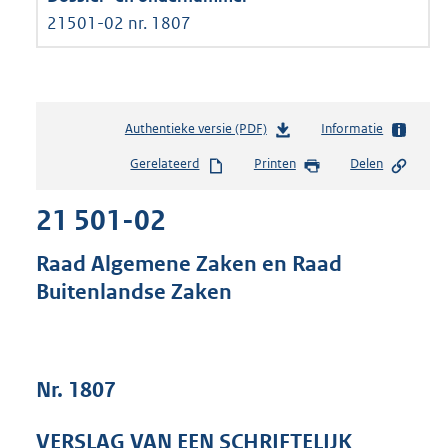
21501-02 nr. 1807
Authentieke versie (PDF)
b
Informatie
e
Gerelateerd
Printen
Delen
s
t
21 501-02
a
n
d
Raad Algemene Zaken en Raad
s
Buitenlandse Zaken
g
r
o
o
t
Nr. 1807
t
e
VERSLAG VAN EEN SCHRIFTELIJK
: