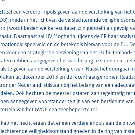
ER zal een verdere impuls geven aan de versterking van het 
DB), mede in het licht van de verslechterende veiligheidsoms
rbij wordt bezien welke resultaten zijn geboekt als gevolg 
aakt. Daarnaast zal HV Mogherini tijdens de ER haar analys
ernationale speelveld en de betekenis hiervan voor de EU. De
en voor een strategische herziening van het EU buitenland- e
staten hebben aangegeven het van belang te vinden dat het
uls te geven aan de versterking ervan. Naast het doorgaan m
praken uit december 2013 en de recent aangenomen Raadsconcl
ronder Nederland, stilstaan bij het belang van een adequaat
delen. Ook hechten de meeste lidstaten aan regelmatig teru
ben aangegeven voorstander te zijn van een herziening van h
 terrein van het GVDB een zeer beperkte rol.
 kabinet hecht eraan dat er een verdere impuls aan de ontwi
slechterende veiligheidsomstandigheden in de ring van insta