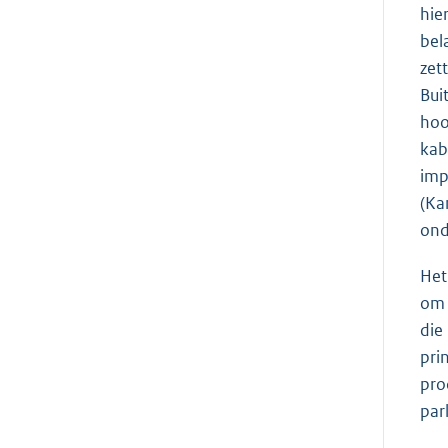
hie
bel
zet
Bui
hoo
kab
imp
(Ka
ond
Het
om 
die
pri
pro
par