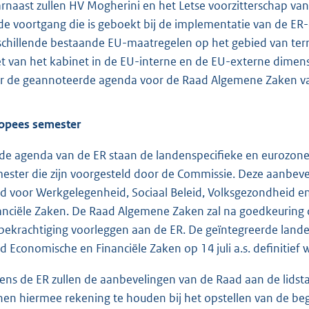
rnaast zullen HV Mogherini en het Letse voorzitterschap van 
de voortgang die is geboekt bij de implementatie van de ER-c
schillende bestaande EU-maatregelen op het gebied van terr
et van het kabinet in de EU-interne en de EU-externe dime
r de geannoteerde agenda voor de Raad Algemene Zaken van
opees semester
de agenda van de ER staan de landenspecifieke en eurozone
ester die zijn voorgesteld door de Commissie. Deze aanbev
d voor Werkgelegenheid, Sociaal Beleid, Volksgezondheid
anciële Zaken. De Raad Algemene Zaken zal na goedkeuring 
 bekrachtiging voorleggen aan de ER. De geïntegreerde lande
d Economische en Financiële Zaken op 14 juli a.s. definitief 
dens de ER zullen de aanbevelingen van de Raad aan de lids
nen hiermee rekening te houden bij het opstellen van de beg