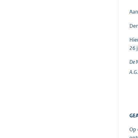
Aan
Den
Hie
26 
De M
A.G
GEA
Op 
ont