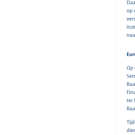
Daa
op 
ver
inz
naa
Eur
Op 
Sem
Raa
Fin
ter
Raa
Tij
die