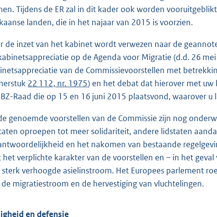
en. Tijdens de ER zal in dit kader ook worden vooruitgebli
ikaanse landen, die in het najaar van 2015 is voorzien.
r de inzet van het kabinet wordt verwezen naar de geannot
kabinetsappreciatie op de Agenda voor Migratie (d.d. 26 m
inetsappreciatie van de Commissievoorstellen met betrekking 
merstuk
22 112, nr. 1975
) en het debat dat hierover met uw 
JBZ-Raad die op 15 en 16 juni 2015 plaatsvond, waarover u 
de genoemde voorstellen van de Commissie zijn nog onderwer
staten oproepen tot meer solidariteit, andere lidstaten aan
antwoordelijkheid en het nakomen van bestaande regelgevin
 het verplichte karakter van de voorstellen en – in het gev
 sterk verhoogde asielinstroom. Het Europees parlement roept
 de migratiestroom en de hervestiging van vluchtelingen.
ligheid en defensie