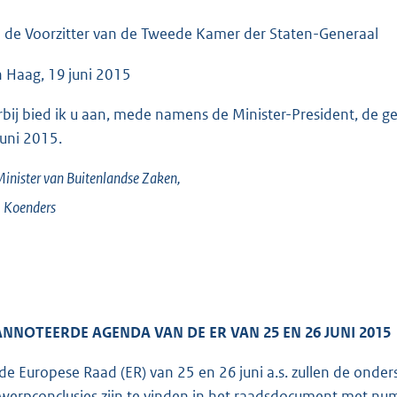
o
o
 de Voorzitter van de Tweede Kamer der Staten-Generaal
t
 Haag, 19 juni 2015
t
e
rbij bied ik u aan, mede namens de Minister-President, de
:
juni 2015.
5
1
inister van Buitenlandse Zaken,
K
.
Koenders
b
NNOTEERDE AGENDA VAN DE ER VAN 25 EN 26 JUNI 2015
de Europese Raad (ER) van 25 en 26 juni a.s. zullen de on
werpconclusies zijn te vinden in het raadsdocument met n