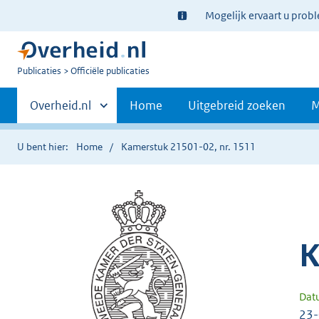
Ter
Mogelijk ervaart u prob
informatie:
U
Publicaties
Officiële publicaties
bent
Primaire
nu
Andere
Overheid.nl
Home
Uitgebreid zoeken
M
hier:
sites
navigatie
binnen
U bent hier:
Home
Kamerstuk 21501-02, nr. 1511
K
Dat
23-