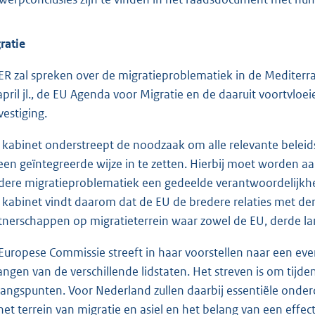
ratie
ER zal spreken over de migratieproblematiek in de Mediterr
april jl., de EU Agenda voor Migratie en de daaruit voortvlo
vestiging.
 kabinet onderstreept de noodzaak om alle relevante belei
een geïntegreerde wijze in te zetten. Hierbij moet worden
dere migratieproblematiek een gedeelde verantwoordelijkhe
 kabinet vindt daarom dat de EU de bredere relaties met de
tnerschappen op migratieterrein waar zowel de EU, derde la
Europese Commissie streeft in haar voorstellen naar een eve
angen van de verschillende lidstaten. Het streven is om tijd
gangspunten. Voor Nederland zullen daarbij essentiële onder
het terrein van migratie en asiel en het belang van een eff