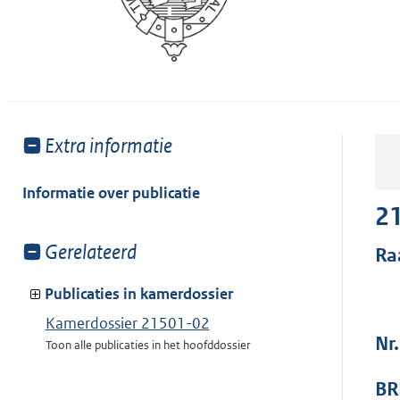
Toon
Extra informatie
meer
van:
Informatie over publicatie
2
Toon
Gerelateerd
Ra
meer
van:
Publicaties in kamerdossier
Kamerdossier 21501-02
Nr
Toon alle publicaties in het hoofddossier
BR