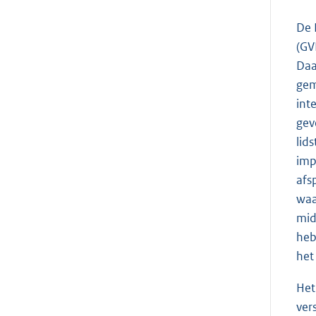
De 
(GV
Daa
gem
int
gev
lid
imp
afs
waa
mid
heb
het
Het
ver