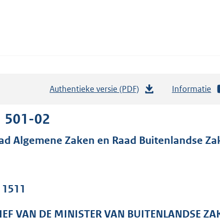
Authentieke versie (PDF)
b
Informatie
e
s
1 501-02
t
ad Algemene Zaken en Raad Buitenlandse Za
a
n
d
s
. 1511
g
r
IEF VAN DE MINISTER VAN BUITENLANDSE ZA