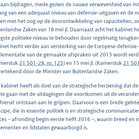
raan bijdragen, mede gezien de nauwe verwevenheid van inte
ang van een adequaat niveau van defensie-uitgaven en de no
ten met het oog op de doorontwikkeling van capaciteiten, zo
tenlandse Zaken van 18 mei jl. Daarnaast acht het kabine
gste politieke niveau te behouden door regelmatig terugke
inet hecht verder aan versterking van de Europese defensie-i
lementatie van de gemaakte afspraken uit 2013 wordt verder
merstuk
21 501-28, nr. 125
) en 15 mei jl. (Kamerstuk
21 501
ertekend door de Minister van Buitenlandse Zaken.
 kabinet heeft als doel van de strategische herziening dat
te gaan met de uitdagingen die voortkomen uit de verander
 hieruit ontstaan aan te grijpen. Daarvoor is een brede geïnt
ncipe, die in essentie politiek is en strategische communicat
ces – afronding begin eerste helft 2016 –, waarin breed en 
lementen en lidstaten gewaarborgd is.