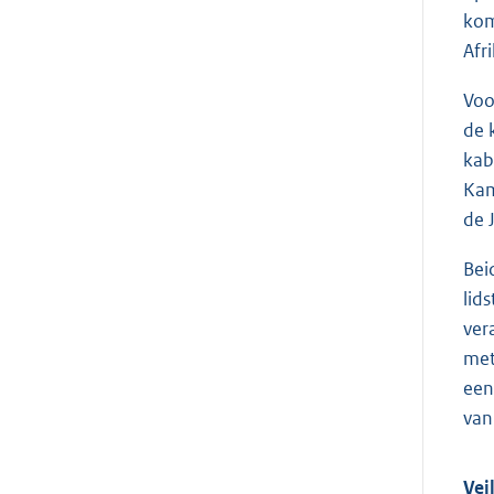
kom
Afr
Voo
de 
kab
Ka
de 
Bei
lid
ver
met
een
van
Vei