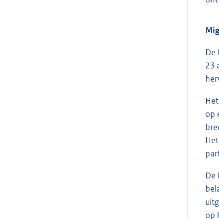
Mig
De 
23 
her
Het
op 
bre
Het
par
De 
bel
uit
op 