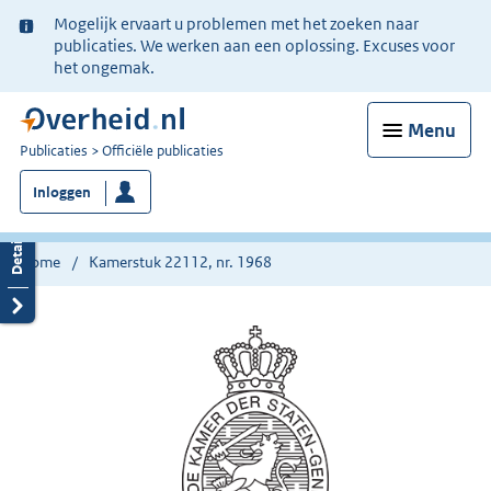
Ter
Mogelijk ervaart u problemen met het zoeken naar
informatie:
publicaties. We werken aan een oplossing. Excuses voor
het ongemak.
Menu
U
Publicaties
Officiële publicaties
bent
Inloggen
nu
hier:
Home
Kamerstuk 22112, nr. 1968