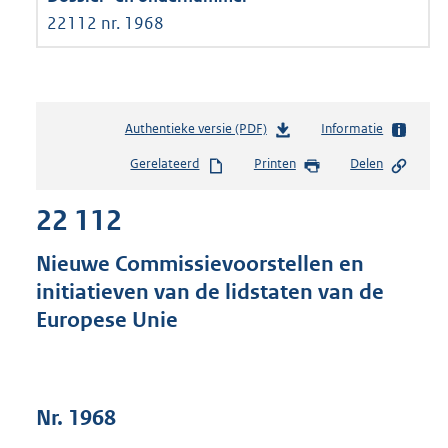
22112 nr. 1968
Authentieke versie (PDF)
b
Informatie
e
Gerelateerd
Printen
Delen
s
t
22 112
a
n
d
Nieuwe Commissievoorstellen en
s
initiatieven van de lidstaten van de
g
Europese Unie
r
o
o
t
t
Nr. 1968
e
: