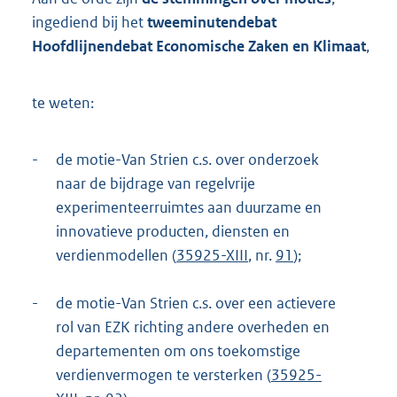
t
ingediend bij het
tweeminutendebat
t
e
Hoofdlijnendebat Economische Zaken en Klimaat
,
:
1
2
te weten:
4
K
b
-
de motie-Van Strien c.s. over onderzoek
naar de bijdrage van regelvrije
experimenteerruimtes aan duurzame en
innovatieve producten, diensten en
verdienmodellen (
35925-XIII
, nr.
91
);
-
de motie-Van Strien c.s. over een actievere
rol van EZK richting andere overheden en
departementen om ons toekomstige
verdienvermogen te versterken (
35925-