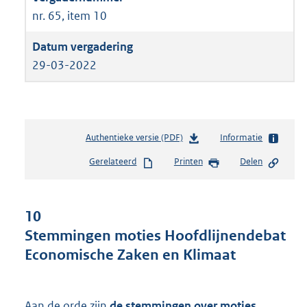
nr. 65, item 10
29-03-2022
Authentieke versie (PDF)
b
Informatie
e
Gerelateerd
Printen
Delen
s
t
a
n
10
d
Stemmingen moties Hoofdlijnendebat
s
Economische Zaken en Klimaat
g
r
o
o
Aan de orde zijn
de stemmingen over moties
,