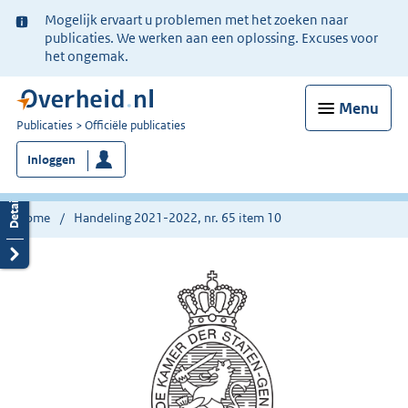
Ter
Mogelijk ervaart u problemen met het zoeken naar
informatie:
publicaties. We werken aan een oplossing. Excuses voor
het ongemak.
Menu
U
Publicaties
Officiële publicaties
bent
Inloggen
nu
hier:
Home
Handeling 2021-2022, nr. 65 item 10