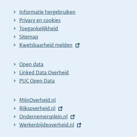
Informatie hergebruiken
Privacy en cookies
Toegankelijkheid
Sitemap
E
Kwetsbaarheid melden
x
t
Open data
e
Linked Data Overheid
r
PUC Open Data
n
e
MijnOverheid.nl
l
E
Rijksoverheid.nl
i
x
E
Ondernemersplein.nl
n
t
x
E
Werkenbijdeoverheid.nl
k
e
t
x
: