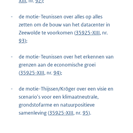
XIII
, nr.
92
);
-
de motie-Teunissen over alles op alles
zetten om de bouw van het datacenter in
Zeewolde te voorkomen (
35925-XIII
, nr.
93
);
-
de motie-Teunissen over het erkennen van
grenzen aan de economische groei
(
35925-XIII
, nr.
94
);
-
de motie-Thijssen/Kröger over een visie en
scenario's voor een klimaatneutrale,
grondstofarme en natuurpositieve
samenleving (
35925-XIII
, nr.
95
).