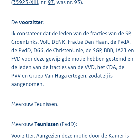
(
35925-XIII
, nr.
97
, was nr. 93).
De
voorzitter
:
Ik constateer dat de leden van de fracties van de SP,
GroenLinks, Volt, DENK, Fractie Den Haan, de PvdA,
de PvdD, D66, de ChristenUnie, de SGP, BBB, JA21 en
FVD voor deze gewijzigde motie hebben gestemd en
de leden van de fracties van de VVD, het CDA, de
PVV en Groep Van Haga ertegen, zodat zij is
aangenomen.
Mevrouw Teunissen.
Mevrouw
Teunissen
(
PvdD
):
Voorzitter. Aangezien deze motie door de Kamer is