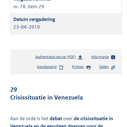
nr. 78, item 29
23-04-2019
Authentieke versie (PDF)
b
Informatie
e
Gerelateerd
Printen
Delen
s
t
a
n
29
d
Crisissituatie in Venezuela
s
g
r
o
Aan de orde is het
debat
over
de crisissituatie in
o
Venezuela en de gevolgen daarvan voor de