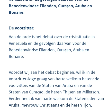
t
Benedenwindse Eilanden, Curaçao, Aruba en
t
e
Bonaire
.
:
2
,
De
voorzitter
:
4
Aan de orde is het debat over de crisissituatie in
M
b
Venezuela en de gevolgen daarvan voor de
Benedenwindse Eilanden, Curaçao, Aruba en
Bonaire.
Voordat wij aan het debat beginnen, wil ik in de
Voorzittersloge graag van harte welkom heten: de
voorzitters van de Staten van Aruba en van de
Staten van Curaçao, de heren Thijsen en Millerson.
Verder heet ik van harte welkom de Statenleden van
Aruba, mevrouw Christiaans en de heren Tjon,