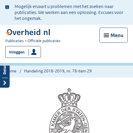
Ter
Mogelijk ervaart u problemen met het zoeken naar
informatie:
publicaties. We werken aan een oplossing. Excuses voor
het ongemak.
Menu
U
Publicaties
Officiële publicaties
bent
Inloggen
nu
hier:
Home
Handeling 2018-2019, nr. 78 item 29