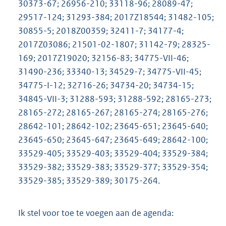
30373-67; 26956-210; 33118-96; 28089-47;
29517-124; 31293-384; 2017Z18544; 31482-105;
30855-5; 2018Z00359; 32411-7; 34177-4;
2017Z03086; 21501-02-1807; 31142-79; 28325-
169; 2017Z19020; 32156-83; 34775-VII-46;
31490-236; 33340-13; 34529-7; 34775-VII-45;
34775-I-12; 32716-26; 34734-20; 34734-15;
34845-VII-3; 31288-593; 31288-592; 28165-273;
28165-272; 28165-267; 28165-274; 28165-276;
28642-101; 28642-102; 23645-651; 23645-640;
23645-650; 23645-647; 23645-649; 28642-100;
33529-405; 33529-403; 33529-404; 33529-384;
33529-382; 33529-383; 33529-377; 33529-354;
33529-385; 33529-389; 30175-264.
Ik stel voor toe te voegen aan de agenda: