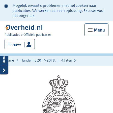
Ter
Mogelijk ervaart u problemen met het zoeken naar
informatie:
publicaties. We werken aan een oplossing. Excuses voor
het ongemak.
Menu
U
Publicaties
Officiële publicaties
bent
Inloggen
nu
hier:
Home
Handeling 2017-2018, nr. 43 item 5