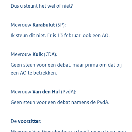
Dus u steunt het wel of niet?
Mevrouw
Karabulut
(
SP
):
Ik steun dit niet. Er is 13 februari ook een AO.
Mevrouw
Kuik
(
CDA
):
Geen steun voor een debat, maar prima om dat bij
een AO te betrekken.
Mevrouw
Van den Hul
(
PvdA
):
Geen steun voor een debat namens de PvdA.
De
voorzitter
:
Mevrouw Van Weerdenburg, u heeft geen steun voor