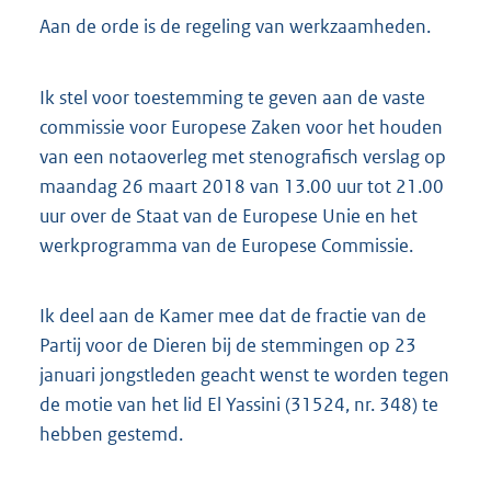
t
Aan de orde is de regeling van werkzaamheden.
t
e
:
Ik stel voor toestemming te geven aan de vaste
3
3
commissie voor Europese Zaken voor het houden
2
van een notaoverleg met stenografisch verslag op
K
maandag 26 maart 2018 van 13.00 uur tot 21.00
b
uur over de Staat van de Europese Unie en het
werkprogramma van de Europese Commissie.
Ik deel aan de Kamer mee dat de fractie van de
Partij voor de Dieren bij de stemmingen op 23
januari jongstleden geacht wenst te worden tegen
de motie van het lid El Yassini (31524, nr. 348) te
hebben gestemd.