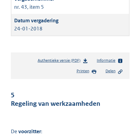
nr. 43, item 5
24-01-2018
Authentieke versie (PDF)
b
Informatie
e
Printen
Delen
s
t
a
n
5
d
Regeling van werkzaamheden
s
g
r
o
o
De
voorzitter
: