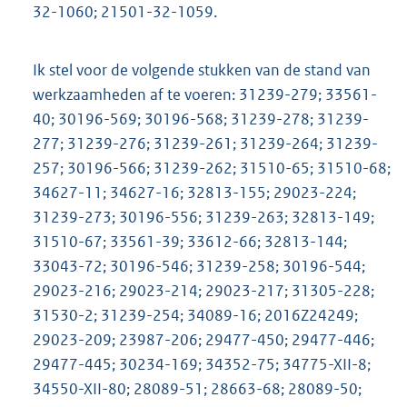
32-1060; 21501-32-1059.
Ik stel voor de volgende stukken van de stand van
werkzaamheden af te voeren: 31239-279; 33561-
40; 30196-569; 30196-568; 31239-278; 31239-
277; 31239-276; 31239-261; 31239-264; 31239-
257; 30196-566; 31239-262; 31510-65; 31510-68;
34627-11; 34627-16; 32813-155; 29023-224;
31239-273; 30196-556; 31239-263; 32813-149;
31510-67; 33561-39; 33612-66; 32813-144;
33043-72; 30196-546; 31239-258; 30196-544;
29023-216; 29023-214; 29023-217; 31305-228;
31530-2; 31239-254; 34089-16; 2016Z24249;
29023-209; 23987-206; 29477-450; 29477-446;
29477-445; 30234-169; 34352-75; 34775-XII-8;
34550-XII-80; 28089-51; 28663-68; 28089-50;