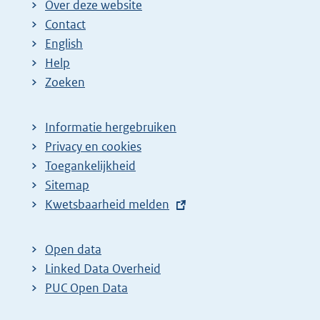
Over deze website
Contact
English
Help
Zoeken
Informatie hergebruiken
Privacy en cookies
Toegankelijkheid
Sitemap
E
Kwetsbaarheid melden
x
t
Open data
e
Linked Data Overheid
r
PUC Open Data
n