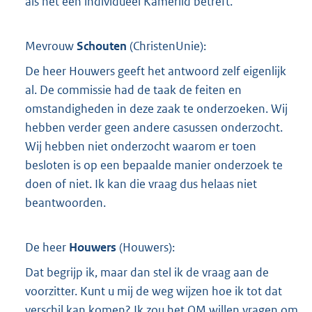
als het een individueel Kamerlid betreft.
Mevrouw
Schouten
(
ChristenUnie
):
De heer Houwers geeft het antwoord zelf eigenlijk
al. De commissie had de taak de feiten en
omstandigheden in deze zaak te onderzoeken. Wij
hebben verder geen andere casussen onderzocht.
Wij hebben niet onderzocht waarom er toen
besloten is op een bepaalde manier onderzoek te
doen of niet. Ik kan die vraag dus helaas niet
beantwoorden.
De heer
Houwers
(
Houwers
):
Dat begrijp ik, maar dan stel ik de vraag aan de
voorzitter. Kunt u mij de weg wijzen hoe ik tot dat
verschil kan komen? Ik zou het OM willen vragen om