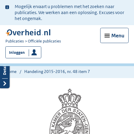
Ter
Mogelijk ervaart u problemen met het zoeken naar
informatie:
publicaties. We werken aan een oplossing. Excuses voor
het ongemak.
Menu
U
Publicaties
Officiële publicaties
bent
Inloggen
nu
hier:
Home
Handeling 2015-2016, nr. 48 item 7