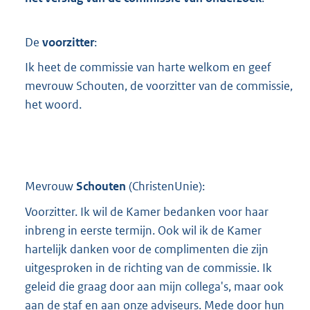
t
t
e
De
voorzitter
:
:
8
Ik heet de commissie van harte welkom en geef
3
mevrouw Schouten, de voorzitter van de commissie,
5
het woord.
K
b
Mevrouw
Schouten
(
ChristenUnie
):
Voorzitter. Ik wil de Kamer bedanken voor haar
inbreng in eerste termijn. Ook wil ik de Kamer
hartelijk danken voor de complimenten die zijn
uitgesproken in de richting van de commissie. Ik
geleid die graag door aan mijn collega's, maar ook
aan de staf en aan onze adviseurs. Mede door hun