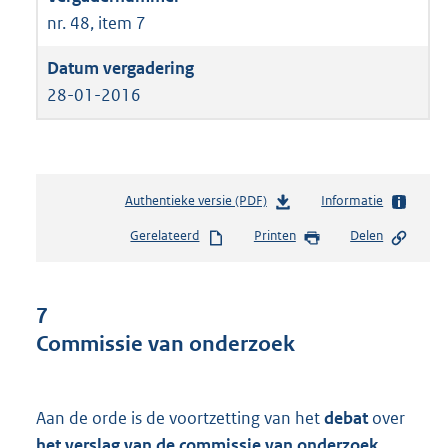
nr. 48, item 7
28-01-2016
Authentieke versie (PDF)
b
Informatie
e
Gerelateerd
Printen
Delen
s
t
a
n
7
d
Commissie van onderzoek
s
g
r
o
Aan de orde is de voortzetting van het
debat
over
o
het verslag van de commissie van onderzoek
.