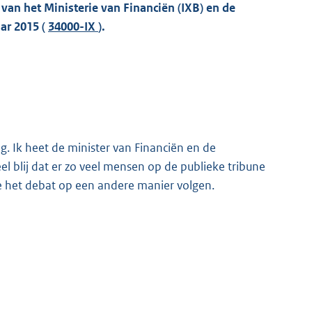
 van het Ministerie van Financiën (IXB) en de
ar 2015 (
34000-IX
).
. Ik heet de minister van Financiën en de
el blij dat er zo veel mensen op de publieke tribune
ie het debat op een andere manier volgen.