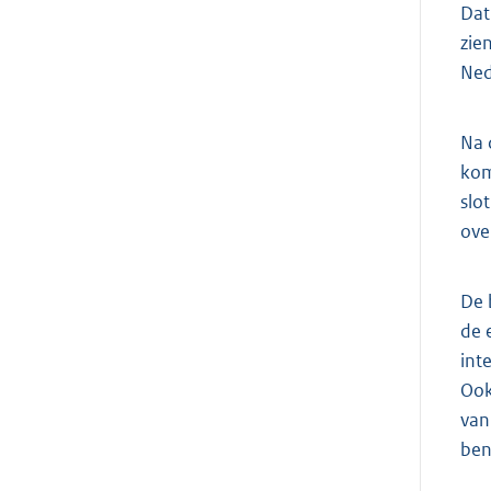
Dat
zie
Ned
Na 
kom
slo
ove
De 
de 
int
Ook
van
ben