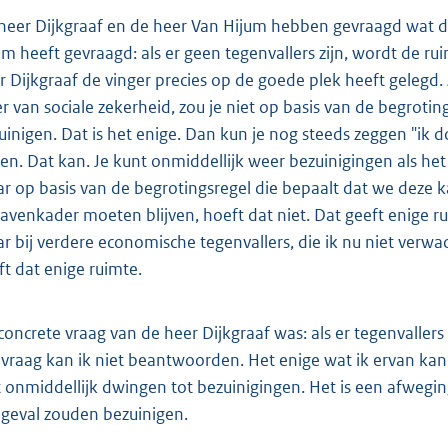
heer Dijkgraaf en de heer Van Hijum hebben gevraagd wat di
um heeft gevraagd: als er geen tegenvallers zijn, wordt de ru
r Dijkgraaf de vinger precies op de goede plek heeft gelegd. A
er van sociale zekerheid, zou je niet op basis van de begrot
uinigen. Dat is het enige. Dan kun je nog steeds zeggen "ik
ren. Dat kan. Je kunt onmiddellijk weer bezuinigingen als het 
r op basis van de begrotingsregel die bepaalt dat we deze k
gavenkader moeten blijven, hoeft dat niet. Dat geeft enige rus
r bij verdere economische tegenvallers, die ik nu niet ve
ft dat enige ruimte.
concrete vraag van de heer Dijkgraaf was: als er tegenvallers 
 vraag kan ik niet beantwoorden. Het enige wat ik ervan kan
t onmiddellijk dwingen tot bezuinigingen. Het is een afweging
 geval zouden bezuinigen.