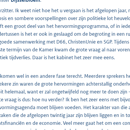
ister
Dijsselbloem
:
rzitter. Ik weet niet hoe het u vergaan is het afgelopen jaar
psis en sombere voorspellingen over zijn politieke lot heuvel
ft een groot deel van het hervormingsprogramma, of in iede
ertussen is het er ook in geslaagd om de begroting in een r
goede samenwerking met D66, ChristenUnie en SGP. Tijdens
ste termijn van de Kamer kwam de grote vraag al naar vore
itiek tijdverlies. Daar is het kabinet het zeer mee eens.
komen wel in een andere fase terecht. Meerdere sprekers h
zekere zin waren de grote hervormingen achterstallig onder
it helemaal, want er zal ongetwijfeld nog meer te doen zijn —
te vraag is dus: hoe nu verder? Ik ben het zeer eens met bijv
vormingsagenda moet blijven voeden. Het karakter van die 
zaken die de afgelopen twintig jaar zijn blijven liggen en i
atsfinanciën en de economie. Veel meer gaat het om een con