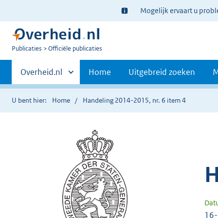
Ter
Mogelijk ervaart u prob
informatie:
U
Publicaties
Officiële publicaties
bent
Primaire
nu
Andere
Overheid.nl
Home
Uitgebreid zoeken
M
hier:
sites
navigatie
binnen
U bent hier:
Home
Handeling 2014-2015, nr. 6 item 4
H
Dat
16-