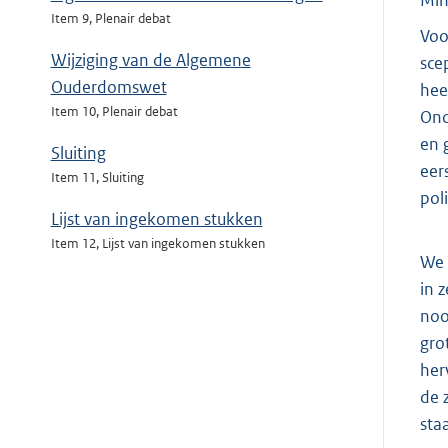
Min
Item 9, Plenair debat
Voo
Wijziging van de Algemene
sce
Ouderdomswet
hee
Item 10, Plenair debat
Ond
en 
Sluiting
eer
Item 11, Sluiting
pol
Lijst van ingekomen stukken
Item 12, Lijst van ingekomen stukken
We 
in 
noo
gro
her
de 
sta