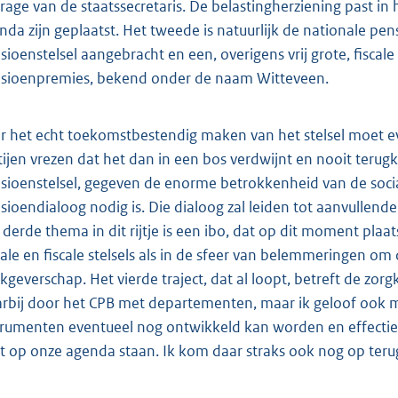
drage van de staatssecretaris. De belastingherziening past in h
nda zijn geplaatst. Het tweede is natuurlijk de nationale p
sioenstelsel aangebracht en een, overigens vrij grote, fisca
sioenpremies, bekend onder de naam Witteveen.
r het echt toekomstbestendig maken van het stelsel moet
tijen vrezen dat het dan in een bos verdwijnt en nooit terugk
sioenstelsel, gegeven de enorme betrokkenheid van de socia
sioendialoog nodig is. Die dialoog zal leiden tot aanvullend
 derde thema in dit rijtje is een ibo, dat op dit moment plaat
iale en fiscale stelsels als in de sfeer van belemmeringen o
kgeverschap. Het vierde traject, dat al loopt, betreft de zor
rbij door het CPB met departementen, maar ik geloof ook me
trumenten eventueel nog ontwikkeld kan worden en effectief
jft op onze agenda staan. Ik kom daar straks ook nog op terug