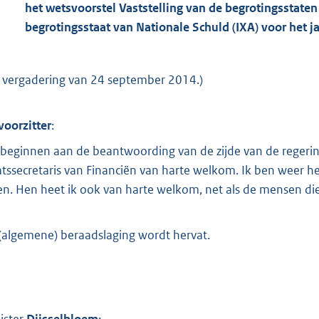
o
het wetsvoorstel Vaststelling van de begrotingsstaten
o
begrotingsstaat van Nationale Schuld (IXA) voor het ja
t
t
e
e vergadering van 24 september 2014.)
:
3
voorzitter
:
M
beginnen aan de beantwoording van de zijde van de regering
b
atssecretaris van Financiën van harte welkom. Ik ben weer he
ten. Hen heet ik ook van harte welkom, net als de mensen d
(algemene) beraadslaging wordt hervat.