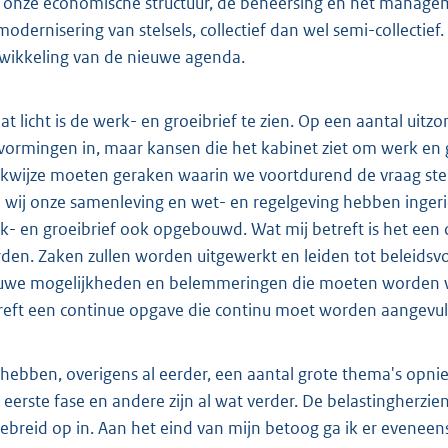
 onze economische structuur, de beheersing en het managemen
modernisering van stelsels, collectief dan wel semi-collectie
wikkeling van de nieuwe agenda.
dat licht is de werk- en groeibrief te zien. Op een aantal ui
vormingen in, maar kansen die het kabinet ziet om werk en g
kwijze moeten geraken waarin we voortdurend de vraag ste
 wij onze samenleving en wet- en regelgeving hebben ingeric
k- en groeibrief ook opgebouwd. Wat mij betreft is het een 
den. Zaken zullen worden uitgewerkt en leiden tot beleidsvo
uwe mogelijkheden en belemmeringen die moeten worden w
reft een continue opgave die continu moet worden aangevuld
hebben, overigens al eerder, een aantal grote thema's opn
 eerste fase en andere zijn al wat verder. De belastingherzien
gebreid op in. Aan het eind van mijn betoog ga ik er eveneen