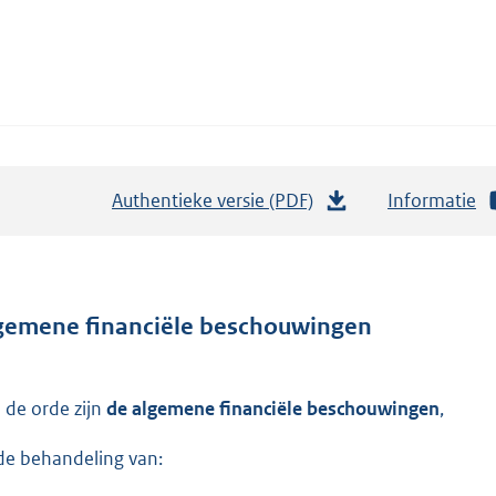
Authentieke versie (PDF)
b
Informatie
e
s
t
a
gemene financiële beschouwingen
n
d
 de orde zijn
de algemene financiële beschouwingen
,
s
g
de behandeling van:
r