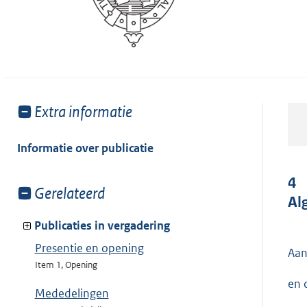
Toon
Extra informatie
meer
van:
Informatie over publicatie
4
Toon
Gerelateerd
Al
meer
van:
Publicaties in vergadering
Presentie en opening
Aan
Item 1, Opening
en 
Mededelingen