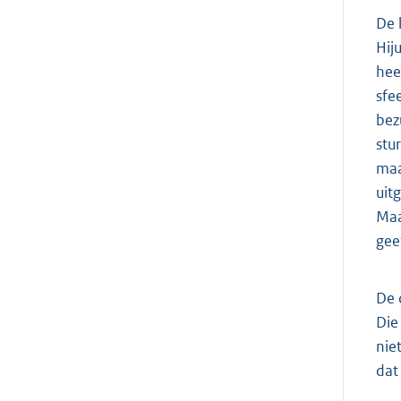
De 
Hij
hee
sfe
bez
stu
maa
uit
Maa
gee
De 
Die
nie
dat