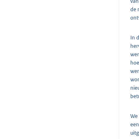
van
de 
ont
In 
her
wer
hoe
wer
wor
nie
bet
We 
een
uit