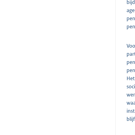
bij
age
pen
pen
Voo
par
pen
pen
Het
soc
wer
waa
ins
bli