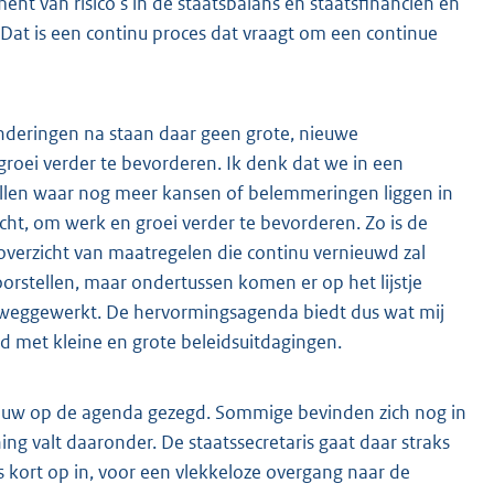
t van risico's in de staatsbalans en staatsfinanciën en
f. Dat is een continu proces dat vraagt om een continue
tzonderingen na staan daar geen grote, nieuwe
roei verder te bevorderen. Ik denk dat we in een
llen waar nog meer kansen of belemmeringen liggen in
ht, om werk en groei verder te bevorderen. Zo is de
overzicht van maatregelen die continu vernieuwd zal
orstellen, maar ondertussen komen er op het lijstje
eggewerkt. De hervormingsagenda biedt dus wat mij
 met kleine en grote beleidsuitdagingen.
ieuw op de agenda gezegd. Sommige bevinden zich nog in
ing valt daaronder. De staatssecretaris gaat daar straks
s kort op in, voor een vlekkeloze overgang naar de