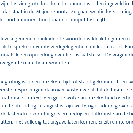
 zijn dus vier grote brokken die kunnen worden ingevuld in 
n, dat staat in de Miljoenennota. Zo gaan we die hervormin
erland financieel houdbaar en competitief blijft.
deze algemene en inleidende woorden wilde ik beginnen met
 ik te spreken over de werkgelegenheid en koopkracht, Euro
t maak ik een opmerking over het fiscaal stelsel. De vragen die
rwegende mate beantwoorden.
begroting is in een onzekere tijd tot stand gekomen. Toen w
eerste besprekingen daarover, wisten we al dat de financiële m
ernationale context, een grote wolk van onzekerheid over
 in de afronding, in augustus, zijn we terughoudend geweest
 de lastendruk voor burgers en bedrijven. Uitkomst van de b
utten, niet volledig tot uitgave laten komen. Er zit ruimte on