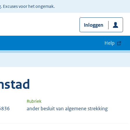
g. Excuses voor het ongemak.
Inloggen
Help
nstad
Rubriek
5836
ander besluit van algemene strekking