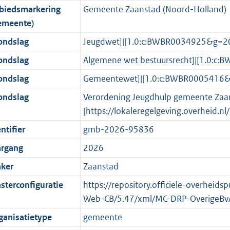
biedsmarkering
Gemeente Zaanstad (Noord-Holland)
o
o
o
f
n
i
K
emeente)
t
o
r
o
f
n
b
t
t
m
r
o
f
ondslag
Jeugdwet]|[1.0:c:BWBR0034925&g=2
e
t
a
m
r
o
ondslag
Algemene wet bestuursrecht]|[1.0:
:
e
a
a
m
r
ondslag
Gemeentewet]|[1.0:c:BWBR0005416
3
:
t
a
a
m
K
3
t
a
a
ondslag
Verordening Jeugdhulp gemeente Zaa
b
K
t
a
[https://lokaleregelgeving.overheid.
b
t
ntifier
gmb-2026-95836
argang
2026
ker
Zaanstad
sterconfiguratie
https://repository.officiele-overheid
Web-CB/5.47/xml/MC-DRP-OverigeBv
ganisatietype
gemeente