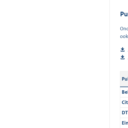
Pu
Ond
ook
Pu
Be
Cit
DT
Ei