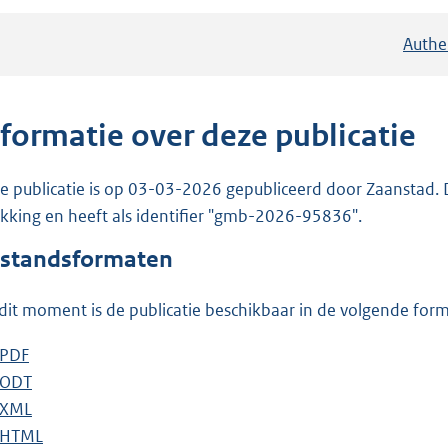
Authe
nformatie over deze publicatie
e publicatie is op 03-03-2026 gepubliceerd door Zaanstad. D
ekking en heeft als identifier "gmb-2026-95836".
standsformaten
dit moment is de publicatie beschikbaar in de volgende for
D
PDF
b
o
D
ODT
e
b
w
o
D
XML
s
e
b
n
w
o
D
HTML
t
s
e
b