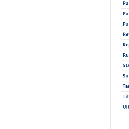
Pu
Pu
Pu
Re
Re
Ru
St
Su
Ta
Tit
Ui