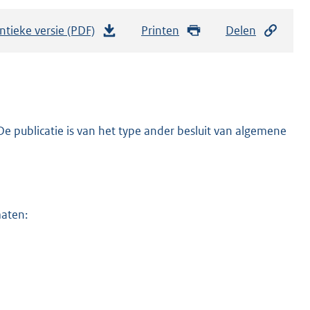
ntieke versie (PDF)
b
Printen
Delen
e
s
t
a
n
e publicatie is van het type ander besluit van algemene
d
s
g
r
maten:
o
o
t
t
e