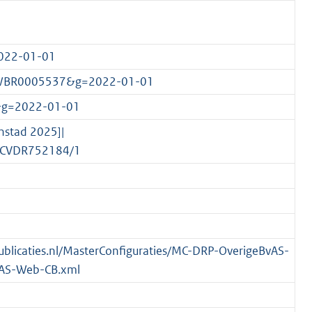
022-01-01
c:BWBR0005537&g=2022-01-01
&g=2022-01-01
nstad 2025]|
nl/CVDR752184/1
spublicaties.nl/MasterConfiguraties/MC-DRP-OverigeBvAS-
AS-Web-CB.xml