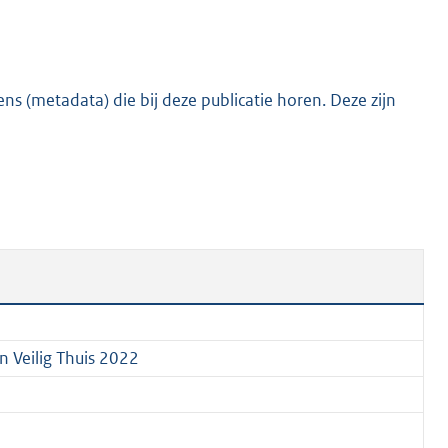
:
2
7
4
s (metadata) die bij deze publicatie horen. Deze zijn
K
b
 Veilig Thuis 2022