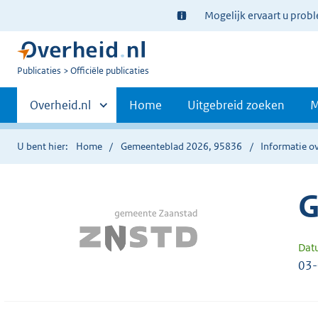
Ter
Mogelijk ervaart u prob
informatie:
U
Publicaties
Officiële publicaties
bent
Primaire
nu
Andere
Overheid.nl
Home
Uitgebreid zoeken
M
hier:
sites
navigatie
binnen
U bent hier:
Home
Gemeenteblad 2026, 95836
Informatie ov
G
Dat
03-