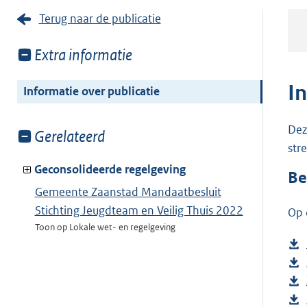
Terug naar de publicatie
Toon
Extra informatie
meer
van:
I
Informatie over publicatie
Dez
Toon
Gerelateerd
str
meer
van:
Geconsolideerde regelgeving
Be
Gemeente Zaanstad Mandaatbesluit
Stichting Jeugdteam en Veilig Thuis 2022
Op 
Toon op Lokale wet- en regelgeving