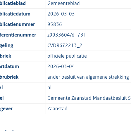
blicatieblad
Gemeenteblad
blicatiedatum
2026-03-03
blicatienummer
95836
ferentienummer
z9933604/d1731
geling
CVDR672213_2
briek
officiële publicatie
artdatum
2026-03-04
brubriek
ander besluit van algemene strekking
al
nl
el
Gemeente Zaanstad Mandaatbesluit Sti
tgever
Zaanstad